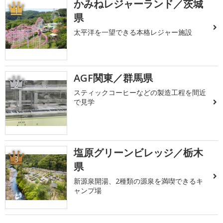
かみねレジャーランド／茨城
1
県
太平洋を一望できる本格レジャー施設
AGF関東／群馬県
2
スティックコーヒーなどの製造工程を間近
で見学
塩原グリーンビレッジ／栃木
3
県
新源泉開湯、2種類の源泉を満喫できるキ
ャンプ場