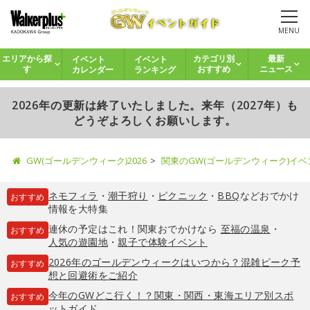
MENU
イベント
イベント
エリアから探
カテゴリ別
最新
カレンダー
ランキング
す
おすすめ
ニュース
2026年の更新は終了いたしました。来年（2027年）も
どうぞよろしくお願いします。
GW(ゴールデンウィーク)2026
関東のGW(ゴールデンウィーク)イ
ネモフィラ
・
潮干狩り
・
ピクニック
・
BBQ
などおでかけ
おすすめ
情報を大特集
連休の予定はこれ！関東おでかけなら
至福の温泉
・
おすすめ
人気の遊園地
・
親子で体験イベント
2026年のゴールデンウィークはいつから？混雑ピーク予
おすすめ
想と回避術をご紹介
今年のGWどこ行く！？関東・関西・東海エリア別スポ
おすすめ
ットガイド