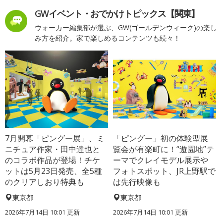
GWイベント・おでかけトピックス【関東】
ウォーカー編集部が選ぶ、GW(ゴールデンウィーク)の楽し
み方を紹介。家で楽しめるコンテンツも続々！
7月開幕「ピングー展」、ミ
「ピングー」初の体験型展
ニチュア作家・田中達也と
覧会が有楽町に！“遊園地”テ
のコラボ作品が登場！チケ
ーマでクレイモデル展示や
ットは5月23日発売、全5種
フォトスポット、JR上野駅で
のクリアしおり特典も
は先行映像も
東京都
東京都
2026年7月14日 10:01 更新
2026年7月14日 10:01 更新