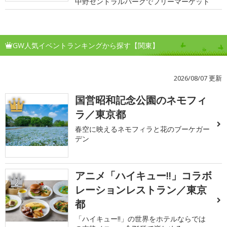
中野セントラルパークでフリーマーケット
GW人気イベントランキングから探す【関東】
2026/08/07 更新
国営昭和記念公園のネモフィ
1
ラ／東京都
春空に映えるネモフィラと花のブーケガー
デン
アニメ「ハイキュー!!」コラボ
2
レーションレストラン／東京
都
「ハイキュー!!」の世界をホテルならでは