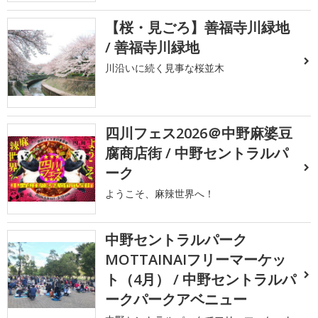
【桜・見ごろ】善福寺川緑地
/ 善福寺川緑地
川沿いに続く見事な桜並木
四川フェス2026＠中野麻婆豆
腐商店街 / 中野セントラルパ
ーク
ようこそ、麻辣世界へ！
中野セントラルパーク
MOTTAINAIフリーマーケッ
ト（4月） / 中野セントラルパ
ークパークアベニュー