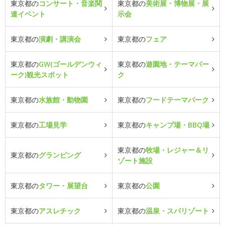
東京都の
コンサート・音楽関
東京都の
美術展・博物展・展
連イベント
示会
東京都の
演劇・講演会
東京都の
フェア
東京都の
GW(ゴールデンウィ
東京都の
遊園地・テーマパー
ーク)観光スポット
ク
東京都の
水族館・動物園
東京都の
フードテーマパーク
東京都の
工場見学
東京都の
キャンプ場・BBQ場
東京都の
牧場・レジャー＆リ
東京都の
グランピング
ゾート施設
東京都の
タワー・展望台
東京都の
公園
東京都の
アスレチック
東京都の
温泉・スパリゾート