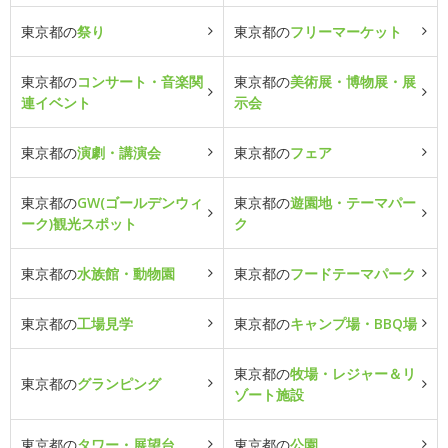
東京都の
祭り
東京都の
フリーマーケット
東京都の
コンサート・音楽関
東京都の
美術展・博物展・展
連イベント
示会
東京都の
演劇・講演会
東京都の
フェア
東京都の
GW(ゴールデンウィ
東京都の
遊園地・テーマパー
ーク)観光スポット
ク
東京都の
水族館・動物園
東京都の
フードテーマパーク
東京都の
工場見学
東京都の
キャンプ場・BBQ場
東京都の
牧場・レジャー＆リ
東京都の
グランピング
ゾート施設
東京都の
タワー・展望台
東京都の
公園