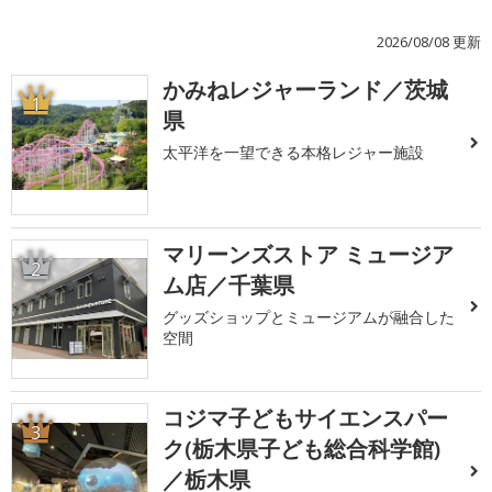
2026/08/08 更新
かみねレジャーランド／茨城
1
県
太平洋を一望できる本格レジャー施設
マリーンズストア ミュージア
2
ム店／千葉県
グッズショップとミュージアムが融合した
空間
コジマ子どもサイエンスパー
3
ク(栃木県子ども総合科学館)
／栃木県