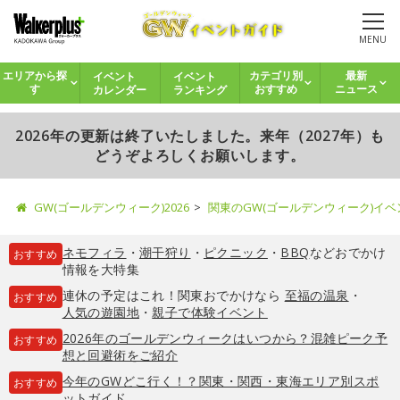
MENU
イベント
イベント
エリアから探
カテゴリ別
最新
カレンダー
ランキング
す
おすすめ
ニュース
2026年の更新は終了いたしました。来年（2027年）も
どうぞよろしくお願いします。
GW(ゴールデンウィーク)2026
関東のGW(ゴールデンウィーク)イ
ネモフィラ
・
潮干狩り
・
ピクニック
・
BBQ
などおでかけ
おすすめ
情報を大特集
連休の予定はこれ！関東おでかけなら
至福の温泉
・
おすすめ
人気の遊園地
・
親子で体験イベント
2026年のゴールデンウィークはいつから？混雑ピーク予
おすすめ
想と回避術をご紹介
今年のGWどこ行く！？関東・関西・東海エリア別スポ
おすすめ
ットガイド