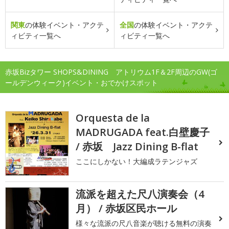
関東
の体験イベント・アクテ
全国
の体験イベント・アクテ
ィビティ一覧へ
ィビティ一覧へ
赤坂Bizタワー SHOPS&DINING アトリウム1F＆2F周辺のGW(ゴ
ールデンウィーク)イベント・おでかけスポット
Orquesta de la
MADRUGADA feat.白壁慶子
/ 赤坂 Jazz Dining B-flat
ここにしかない！大編成ラテンジャズ
流派を超えた尺八演奏会（4
月） / 赤坂区民ホール
様々な流派の尺八音楽が聴ける無料の演奏