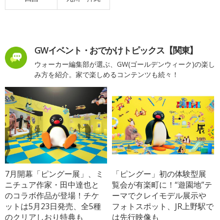
GWイベント・おでかけトピックス【関東】
ウォーカー編集部が選ぶ、GW(ゴールデンウィーク)の楽し
み方を紹介。家で楽しめるコンテンツも続々！
7月開幕「ピングー展」、ミ
「ピングー」初の体験型展
ニチュア作家・田中達也と
覧会が有楽町に！“遊園地”テ
のコラボ作品が登場！チケ
ーマでクレイモデル展示や
ットは5月23日発売、全5種
フォトスポット、JR上野駅で
のクリアしおり特典も
は先行映像も