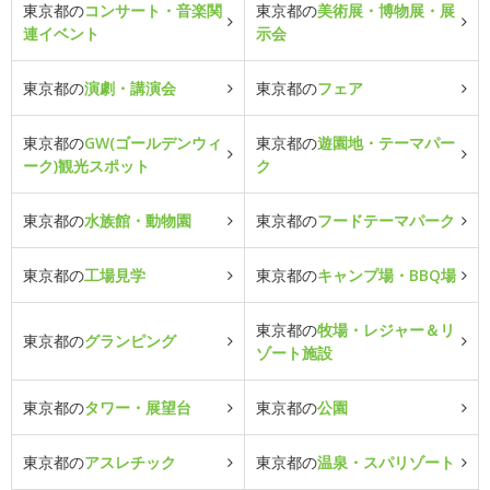
東京都の
コンサート・音楽関
東京都の
美術展・博物展・展
連イベント
示会
東京都の
演劇・講演会
東京都の
フェア
東京都の
GW(ゴールデンウィ
東京都の
遊園地・テーマパー
ーク)観光スポット
ク
東京都の
水族館・動物園
東京都の
フードテーマパーク
東京都の
工場見学
東京都の
キャンプ場・BBQ場
東京都の
牧場・レジャー＆リ
東京都の
グランピング
ゾート施設
東京都の
タワー・展望台
東京都の
公園
東京都の
アスレチック
東京都の
温泉・スパリゾート