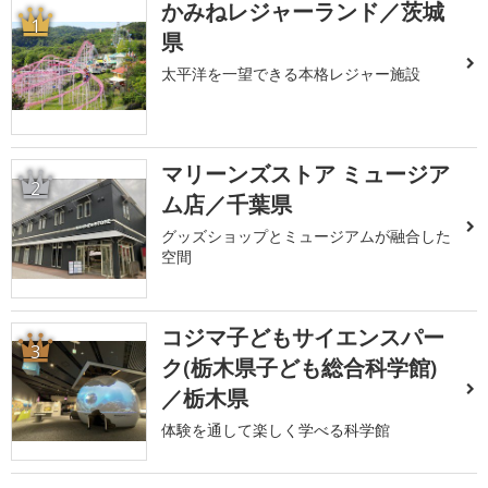
かみねレジャーランド／茨城
1
県
太平洋を一望できる本格レジャー施設
マリーンズストア ミュージア
2
ム店／千葉県
グッズショップとミュージアムが融合した
空間
コジマ子どもサイエンスパー
3
ク(栃木県子ども総合科学館)
／栃木県
体験を通して楽しく学べる科学館