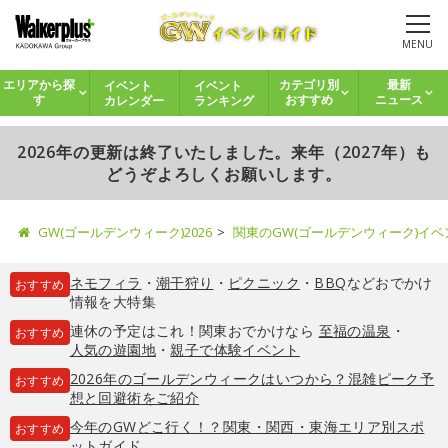
MENU
イベント
イベント
エリアから探
カテゴリ別
最新
カレンダー
ランキング
す
おすすめ
ニュース
2026年の更新は終了いたしました。来年（2027年）も
どうぞよろしくお願いします。
GW(ゴールデンウィーク)2026
関東のGW(ゴールデンウィーク)イ
ネモフィラ
・
潮干狩り
・
ピクニック
・
BBQ
などおでかけ
おすすめ
情報を大特集
連休の予定はこれ！関東おでかけなら
至福の温泉
・
おすすめ
人気の遊園地
・
親子で体験イベント
2026年のゴールデンウィークはいつから？混雑ピーク予
おすすめ
想と回避術をご紹介
今年のGWどこ行く！？関東・関西・東海エリア別スポ
おすすめ
ットガイド