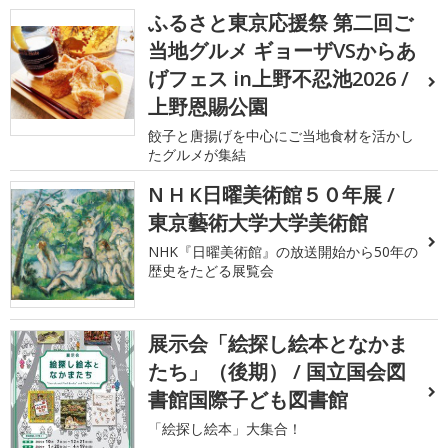
ふるさと東京応援祭 第二回ご
当地グルメ ギョーザVSからあ
げフェス in上野不忍池2026 /
上野恩賜公園
餃子と唐揚げを中心にご当地食材を活かし
たグルメが集結
N H K日曜美術館５０年展 /
東京藝術大学大学美術館
NHK『日曜美術館』の放送開始から50年の
歴史をたどる展覧会
展示会「絵探し絵本となかま
たち」（後期） / 国立国会図
書館国際子ども図書館
「絵探し絵本」大集合！