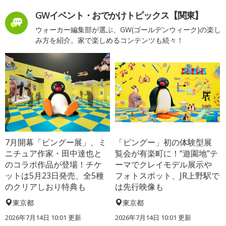
GWイベント・おでかけトピックス【関東】
ウォーカー編集部が選ぶ、GW(ゴールデンウィーク)の楽し
み方を紹介。家で楽しめるコンテンツも続々！
7月開幕「ピングー展」、ミ
「ピングー」初の体験型展
ニチュア作家・田中達也と
覧会が有楽町に！“遊園地”テ
のコラボ作品が登場！チケ
ーマでクレイモデル展示や
ットは5月23日発売、全5種
フォトスポット、JR上野駅で
のクリアしおり特典も
は先行映像も
東京都
東京都
2026年7月14日 10:01 更新
2026年7月14日 10:01 更新