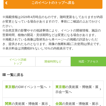
このイベントのトップへ戻る
※掲載情報は2026年4月時点のものです。随時更新をしておりますが内容
が変更となっている場合がありますので、事前にご確認の上おでかけく
ださい。
※自然災害の影響やその他諸事情により、イベントの開催情報、施設の
営業時間、植物の開花・見頃期間などは変更になる場合があります。
※掲載されている画像は取材先から本ページへの掲載の許諾をいただ
き、提供されたものとなります。画像の無断転載(二次使用)は禁止です。
※表示料金は消費税8％ないし10％の内税表示です。
イベント詳細
開催時間など
地図・アクセス
トップ
一覧に戻る
東京都
のGWイベント一覧へ
東京都
の美術展・博物展・展
示会一覧へ
関東
の美術展・博物展・展示
全国
の美術展・博物展・展示