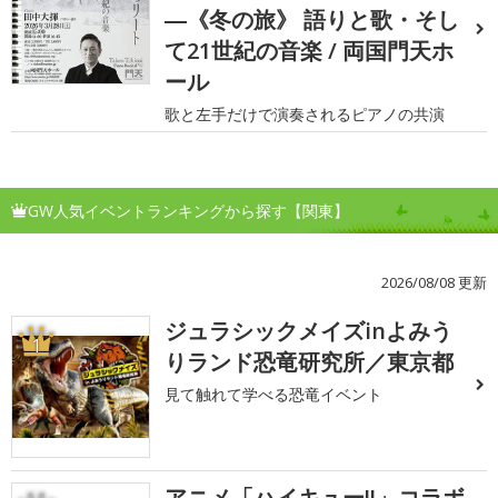
―《冬の旅》 語りと歌・そし
て21世紀の音楽 / 両国門天ホ
ール
歌と左手だけで演奏されるピアノの共演
GW人気イベントランキングから探す【関東】
2026/08/08 更新
ジュラシックメイズinよみう
1
りランド恐竜研究所／東京都
見て触れて学べる恐竜イベント
アニメ「ハイキュー!!」コラボ