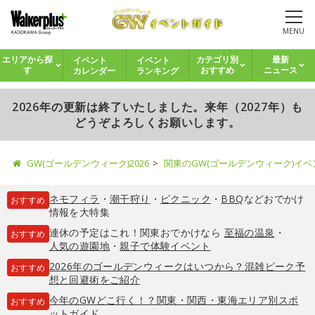
MENU
イベント
イベント
エリアから探
カテゴリ別
最新
カレンダー
ランキング
す
おすすめ
ニュース
2026年の更新は終了いたしました。来年（2027年）も
どうぞよろしくお願いします。
GW(ゴールデンウィーク)2026
関東のGW(ゴールデンウィーク)イ
ネモフィラ
・
潮干狩り
・
ピクニック
・
BBQ
などおでかけ
おすすめ
情報を大特集
連休の予定はこれ！関東おでかけなら
至福の温泉
・
おすすめ
人気の遊園地
・
親子で体験イベント
2026年のゴールデンウィークはいつから？混雑ピーク予
おすすめ
想と回避術をご紹介
今年のGWどこ行く！？関東・関西・東海エリア別スポ
おすすめ
ットガイド