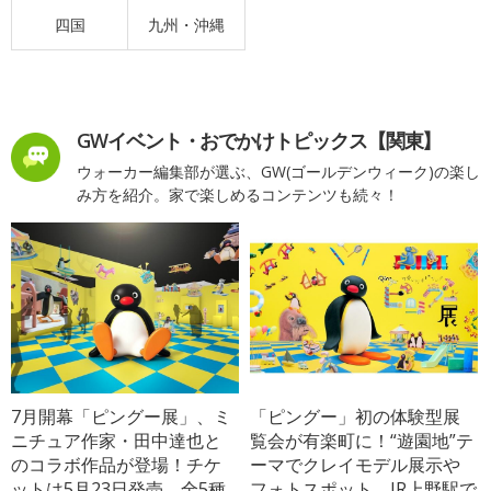
四国
九州・沖縄
GWイベント・おでかけトピックス【関東】
ウォーカー編集部が選ぶ、GW(ゴールデンウィーク)の楽し
み方を紹介。家で楽しめるコンテンツも続々！
7月開幕「ピングー展」、ミ
「ピングー」初の体験型展
ニチュア作家・田中達也と
覧会が有楽町に！“遊園地”テ
のコラボ作品が登場！チケ
ーマでクレイモデル展示や
ットは5月23日発売、全5種
フォトスポット、JR上野駅で