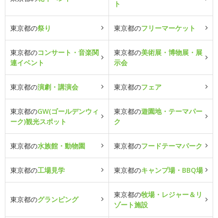
ト
東京都の
祭り
東京都の
フリーマーケット
東京都の
コンサート・音楽関
東京都の
美術展・博物展・展
連イベント
示会
東京都の
演劇・講演会
東京都の
フェア
東京都の
GW(ゴールデンウィ
東京都の
遊園地・テーマパー
ーク)観光スポット
ク
東京都の
水族館・動物園
東京都の
フードテーマパーク
東京都の
工場見学
東京都の
キャンプ場・BBQ場
東京都の
牧場・レジャー＆リ
東京都の
グランピング
ゾート施設