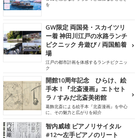
を
GW限定 両国発・スカイツリ
ー着 神田川江戸の水路ランチ
ピクニック 舟遊び / 両国船着
場
江戸の都市計画を体感するランチピクニッ
ク
開館10周年記念 ひらけ、絵
手本！『北斎漫画』エトセト
ラ / すみだ北斎美術館
葛飾北斎による絵手本『北斎漫画』を中心
に、その魅力と広がりを紹介
智内威雄 ピアノリサイタル
#12〜左手ピアノのリート