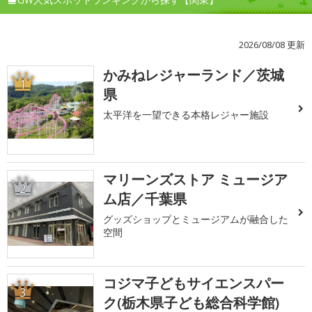
2026/08/08 更新
かみねレジャーランド／茨城
1
県
太平洋を一望できる本格レジャー施設
マリーンズストア ミュージア
2
ム店／千葉県
グッズショップとミュージアムが融合した
空間
コジマ子どもサイエンスパー
3
ク(栃木県子ども総合科学館)