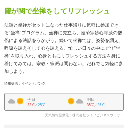
霞が関で坐禅をしてリフレッシュ
法話と坐禅がセットになった仕事帰りに気軽に参加でき
る“坐禅”プログラム。坐禅に先立ち、臨済宗妙心寺派の僧
侶による法話をうかがう。続いて坐禅では、姿勢を調え、
呼吸を調えそして心を調える。忙しい日々の中にぜひ“坐
禅”を取り入れ、心身ともにリフレッシュする方法を身に
着けてみては。宗教・宗派は問わない。だれでも気軽に参
加しよう。
情報提供：イベントバンク
今日
明日
33℃
／
25℃
35℃
／
25℃
天気情報提供元：株式会社ライフビジネスウェザー