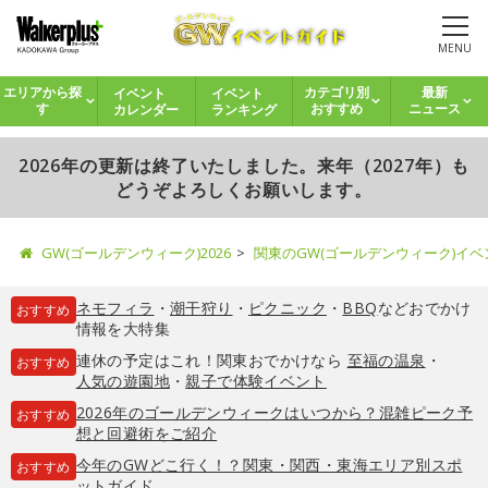
MENU
イベント
イベント
エリアから探
カテゴリ別
最新
カレンダー
ランキング
す
おすすめ
ニュース
2026年の更新は終了いたしました。来年（2027年）も
どうぞよろしくお願いします。
GW(ゴールデンウィーク)2026
関東のGW(ゴールデンウィーク)イ
ネモフィラ
・
潮干狩り
・
ピクニック
・
BBQ
などおでかけ
おすすめ
情報を大特集
連休の予定はこれ！関東おでかけなら
至福の温泉
・
おすすめ
人気の遊園地
・
親子で体験イベント
2026年のゴールデンウィークはいつから？混雑ピーク予
おすすめ
想と回避術をご紹介
今年のGWどこ行く！？関東・関西・東海エリア別スポ
おすすめ
ットガイド