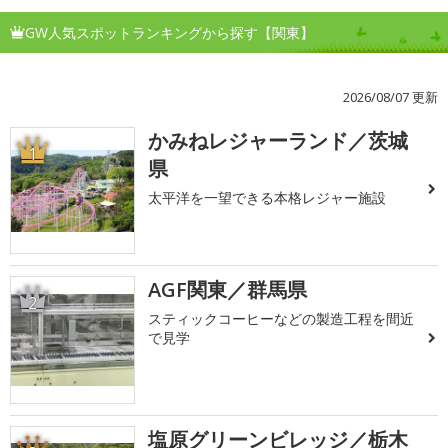
GW人気スポットランキングから探す【関東】
2026/08/07 更新
かみねレジャーランド／茨城
1
県
太平洋を一望できる本格レジャー施設
AGF関東／群馬県
2
スティックコーヒーなどの製造工程を間近
で見学
塩原グリーンビレッジ／栃木