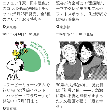
ニチュア作家・田中達也と
覧会が有楽町に！“遊園地”テ
のコラボ作品が登場！チケ
ーマでクレイモデル展示や
ットは5月23日発売、全5種
フォトスポット、JR上野駅で
のクリアしおり特典も
は先行映像も
東京都
東京都
2026年7月14日 10:01 更新
2026年7月14日 10:01 更新
スヌーピーミュージアムで
30歳の夫婦なのに、見た目
花だらけの季節イベント
は「祖母と孫」――。急激
「ハッピー・フラワー」が
に老いる妻と成長が止まっ
開催中！7月3日まで
た夫の漫画が描く「歳と幸
せ」
東京都