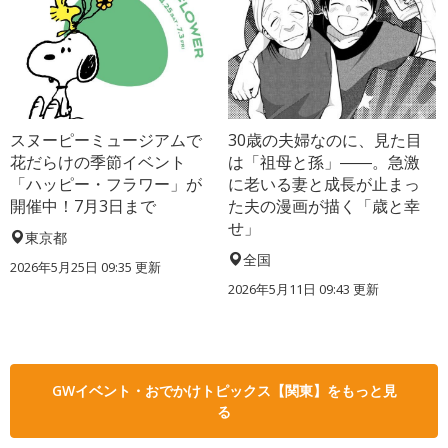
スヌーピーミュージアムで
30歳の夫婦なのに、見た目
花だらけの季節イベント
は「祖母と孫」――。急激
「ハッピー・フラワー」が
に老いる妻と成長が止まっ
開催中！7月3日まで
た夫の漫画が描く「歳と幸
せ」
東京都
全国
2026年5月25日 09:35 更新
2026年5月11日 09:43 更新
GWイベント・おでかけトピックス【関東】をもっと見
る