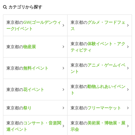
カテゴリから探す
東京都の
GW(ゴールデンウィ
東京都の
グルメ・フードフェ
ーク)イベント
ス
東京都の
体験イベント・アク
東京都の
物産展
ティビティ
東京都の
アニメ・ゲームイベ
東京都の
無料イベント
ント
東京都の
動物ふれあいイベン
東京都の
花イベント
ト
東京都の
祭り
東京都の
フリーマーケット
東京都の
コンサート・音楽関
東京都の
美術展・博物展・展
連イベント
示会