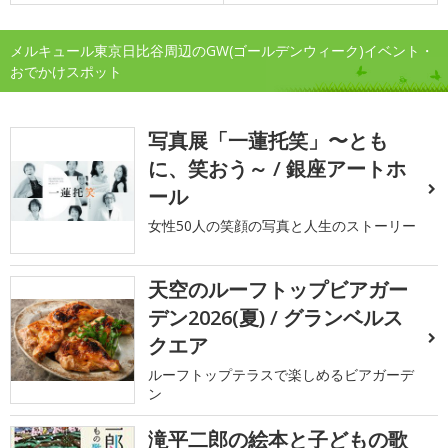
メルキュール東京日比谷周辺のGW(ゴールデンウィーク)イベント・
おでかけスポット
写真展「一蓮托笑」〜とも
に、笑おう～ / 銀座アートホ
ール
女性50人の笑顔の写真と人生のストーリー
天空のルーフトップビアガー
デン2026(夏) / グランベルス
クエア
ルーフトップテラスで楽しめるビアガーデ
ン
滝平二郎の絵本と子どもの歌