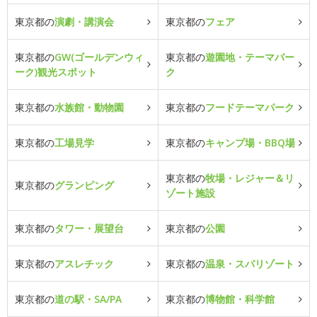
東京都の
演劇・講演会
東京都の
フェア
東京都の
GW(ゴールデンウィ
東京都の
遊園地・テーマパー
ーク)観光スポット
ク
東京都の
水族館・動物園
東京都の
フードテーマパーク
東京都の
工場見学
東京都の
キャンプ場・BBQ場
東京都の
牧場・レジャー＆リ
東京都の
グランピング
ゾート施設
東京都の
タワー・展望台
東京都の
公園
東京都の
アスレチック
東京都の
温泉・スパリゾート
東京都の
道の駅・SA/PA
東京都の
博物館・科学館