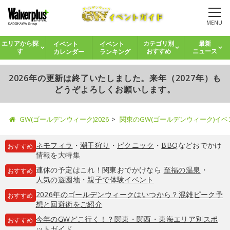
MENU
イベント
イベント
エリアから探
カテゴリ別
最新
カレンダー
ランキング
す
おすすめ
ニュース
2026年の更新は終了いたしました。来年（2027年）も
どうぞよろしくお願いします。
GW(ゴールデンウィーク)2026
関東のGW(ゴールデンウィーク)イ
ネモフィラ
・
潮干狩り
・
ピクニック
・
BBQ
などおでかけ
おすすめ
情報を大特集
連休の予定はこれ！関東おでかけなら
至福の温泉
・
おすすめ
人気の遊園地
・
親子で体験イベント
2026年のゴールデンウィークはいつから？混雑ピーク予
おすすめ
想と回避術をご紹介
今年のGWどこ行く！？関東・関西・東海エリア別スポ
おすすめ
ットガイド