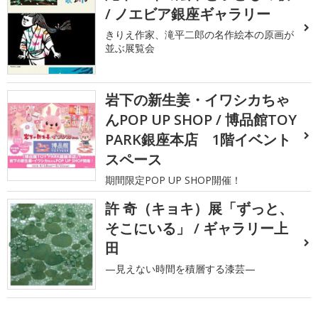
/ ノエビア銀座ギャラリー
きりえ作家、滝平二郎の名作絵本の原画が
並ぶ展覧会
岩下の新生姜・イワシカちゃ
んPOP UP SHOP / 博品館TOY
PARK銀座本店 1階イベント
スペース
期間限定POP UP SHOP開催！
許 奇（キョキ）展「ずっと、
そこにいる」 / ギャラリー上
田
—見えない時間を積層する漆芸—