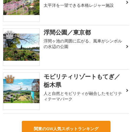
太平洋を一望できる本格レジャー施設
浮間公園／東京都
2
浮間ヶ池の周囲に広がる、風車がシンボル
の水辺の公園
モビリティリゾートもてぎ／
3
栃木県
人と自然とモビリティが融合したモビリテ
ィテーマパーク
関東のGW人気スポットランキング