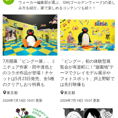
ウォーカー編集部が選ぶ、GW(ゴールデンウィーク)の楽し
み方を紹介。家で楽しめるコンテンツも続々！
7月開幕「ピングー展」、ミ
「ピングー」初の体験型展
ニチュア作家・田中達也と
覧会が有楽町に！“遊園地”テ
のコラボ作品が登場！チケ
ーマでクレイモデル展示や
ットは5月23日発売、全5種
フォトスポット、JR上野駅で
のクリアしおり特典も
は先行映像も
東京都
東京都
2026年7月14日 10:01 更新
2026年7月14日 10:01 更新