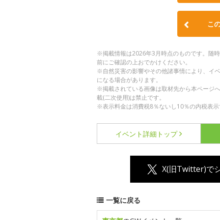
こ
※掲載情報は2026年3月時点のものです。
前にご確認の上おでかけください。
※自然災害の影響やその他諸事情により、イ
になる場合があります。
※掲載されている画像は取材先から本ページ
載(二次使用)は禁止です。
※表示料金は消費税8％ないし10％の内税表示
イベント詳細
トップ
X(旧Twitter)
一覧に戻る