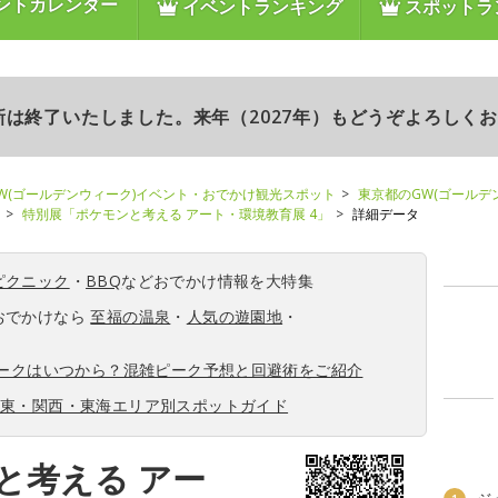
ントカレンダー
イベントランキング
スポットラ
更新は終了いたしました。来年（2027年）もどうぞよろしく
W(ゴールデンウィーク)イベント・おでかけ観光スポット
東京都のGW(ゴールデ
特別展「ポケモンと考える アート・環境教育展 4」
詳細データ
ピクニック
・
BBQ
などおでかけ情報を大特集
おでかけなら
至福の温泉
・
人気の遊園地
・
ィークはいつから？混雑ピーク予想と回避術をご紹介
関東・関西・東海エリア別スポットガイド
と考える アー