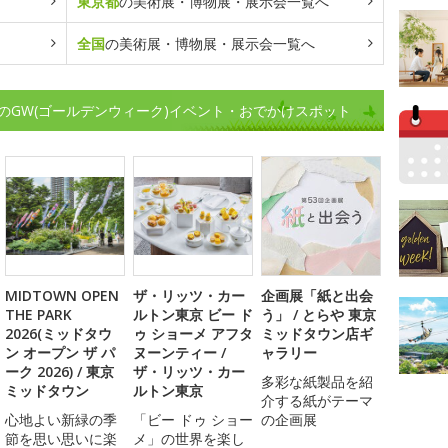
東京都
の美術展・博物展・展示会一覧へ
全国
の美術展・博物展・展示会一覧へ
のGW(ゴールデンウィーク)イベント・おでかけスポット
MIDTOWN OPEN
ザ・リッツ・カー
企画展「紙と出会
THE PARK
ルトン東京 ビー ド
う」 / とらや 東京
2026(ミッドタウ
ゥ ショーメ アフタ
ミッドタウン店ギ
ン オープン ザ パ
ヌーンティー /
ャラリー
ーク 2026) / 東京
ザ・リッツ・カー
多彩な紙製品を紹
ミッドタウン
ルトン東京
介する紙がテーマ
心地よい新緑の季
「ビー ドゥ ショー
の企画展
節を思い思いに楽
メ」の世界を楽し