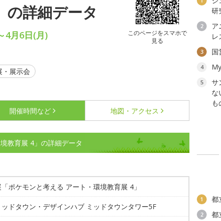
ジ
1
4」の詳細データ
研
ア
2
このページをスマホで
～4月6日(月)
レ
見る
国
3
My
4
展・展示会
サ
5
な
も
開催時間など
地図・アクセス
境教育展 4」の詳細データ
「ポケモンと考える アート・環境教育展 4」
都
1
ミッドタウン・デザインハブ ミッドタウンタワー5F
都
2