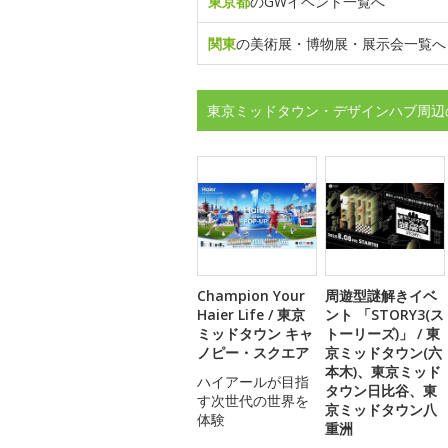
東京都
のGWイベント一覧へ
関東
の美術展・博物展・展示会一覧へ
東京ミッドタウン・デザインハブ周辺
Champion Your
周遊型謎解きイベ
Haier Life / 東京
ント 「STORY3(ス
ミッドタウン キャ
トーリーズ)」 / 東
ノピー・スクエア
京ミッドタウン(六
本木)、東京ミッド
ハイアールが目指
タウン日比谷、東
す次世代の世界を
京ミッドタウン八
体験
重洲