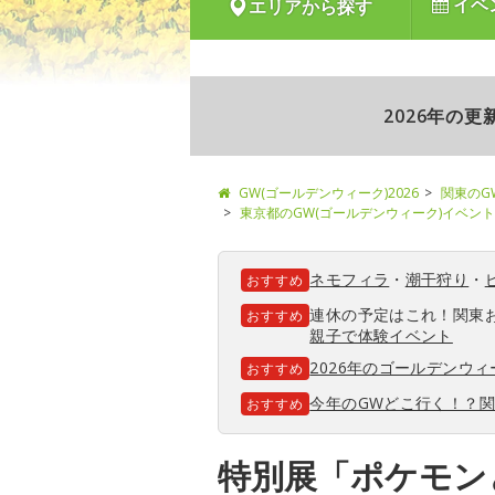
イベ
エリアから探す
2026年の
GW(ゴールデンウィーク)2026
関東のG
東京都のGW(ゴールデンウィーク)イベント
ネモフィラ
・
潮干狩り
・
おすすめ
連休の予定はこれ！関東
おすすめ
親子で体験イベント
2026年のゴールデンウ
おすすめ
今年のGWどこ行く！？
おすすめ
特別展「ポケモン