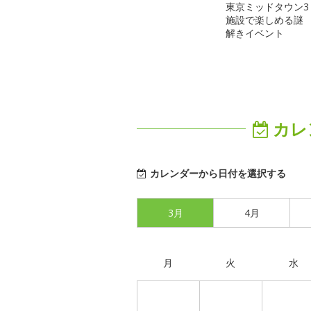
東京ミッドタウン3
施設で楽しめる謎
解きイベント
カレ
カレンダーから日付を選択する
3月
4月
月
火
水