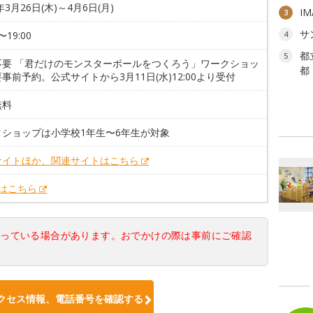
年3月26日(木)～4月6日(月)
I
3
サ
〜19:00
4
都
5
不要 「君だけのモンスターボールをつくろう」ワークショッ
都
事前予約。公式サイトから3月11日(水)12:00より受付
無料
クショップは小学校1年生〜6年生が対象
サイトほか、関連サイトはこちら
Xはこちら
なっている場合があります。おでかけの際は事前にご確認
クセス情報、電話番号を確認する