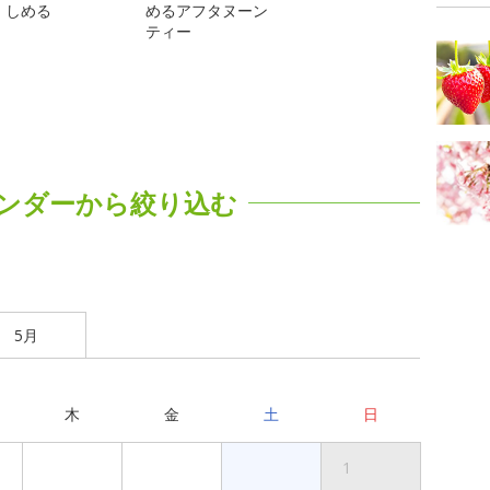
しめる
めるアフタヌーン
ティー
ンダーから絞り込む
5月
木
金
土
日
1