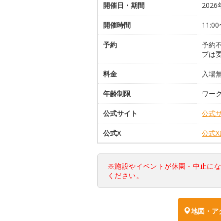
開催日・期間
2026
開催時間
11:00
予約
予約
プは要
料金
入場
年齢制限
ワー
公式サイト
公式
公式X
公式
※施設やイベントが休園・中止に
ください。
地図・ア