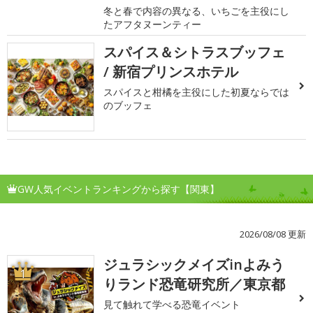
冬と春で内容の異なる、いちごを主役にし
たアフタヌーンティー
スパイス＆シトラスブッフェ
/ 新宿プリンスホテル
スパイスと柑橘を主役にした初夏ならでは
のブッフェ
GW人気イベントランキングから探す【関東】
2026/08/08 更新
ジュラシックメイズinよみう
1
りランド恐竜研究所／東京都
見て触れて学べる恐竜イベント