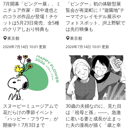
7月開幕「ピングー展」、ミ
「ピングー」初の体験型展
ニチュア作家・田中達也と
覧会が有楽町に！“遊園地”テ
のコラボ作品が登場！チケ
ーマでクレイモデル展示や
ットは5月23日発売、全5種
フォトスポット、JR上野駅で
のクリアしおり特典も
は先行映像も
東京都
東京都
2026年7月14日 10:01 更新
2026年7月14日 10:01 更新
スヌーピーミュージアムで
30歳の夫婦なのに、見た目
花だらけの季節イベント
は「祖母と孫」――。急激
「ハッピー・フラワー」が
に老いる妻と成長が止まっ
開催中！7月3日まで
た夫の漫画が描く「歳と幸