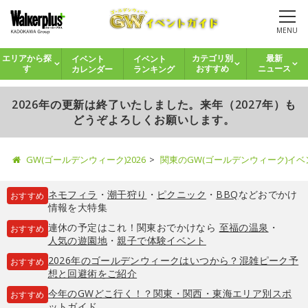
MENU
イベント
イベント
エリアから探
カテゴリ別
最新
カレンダー
ランキング
す
おすすめ
ニュース
2026年の更新は終了いたしました。来年（2027年）も
どうぞよろしくお願いします。
GW(ゴールデンウィーク)2026
関東のGW(ゴールデンウィーク)イ
ネモフィラ
・
潮干狩り
・
ピクニック
・
BBQ
などおでかけ
おすすめ
情報を大特集
連休の予定はこれ！関東おでかけなら
至福の温泉
・
おすすめ
人気の遊園地
・
親子で体験イベント
2026年のゴールデンウィークはいつから？混雑ピーク予
おすすめ
想と回避術をご紹介
今年のGWどこ行く！？関東・関西・東海エリア別スポ
おすすめ
ットガイド