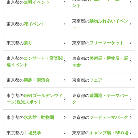
東京都の
無料イベント
ント
東京都の
動物ふれあいイベン
東京都の
花イベント
ト
東京都の
祭り
東京都の
フリーマーケット
東京都の
コンサート・音楽関
東京都の
美術展・博物展・展
連イベント
示会
東京都の
演劇・講演会
東京都の
フェア
東京都の
GW(ゴールデンウィ
東京都の
遊園地・テーマパー
ーク)観光スポット
ク
東京都の
水族館・動物園
東京都の
フードテーマパーク
東京都の
工場見学
東京都の
キャンプ場・BBQ場