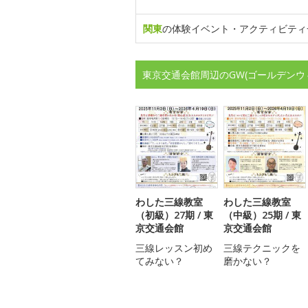
関東
の体験イベント・アクティビティ
東京交通会館周辺のGW(ゴールデンウ
わした三線教室
わした三線教室
（初級）27期 / 東
（中級）25期 / 東
京交通会館
京交通会館
三線レッスン初め
三線テクニックを
てみない？
磨かない？