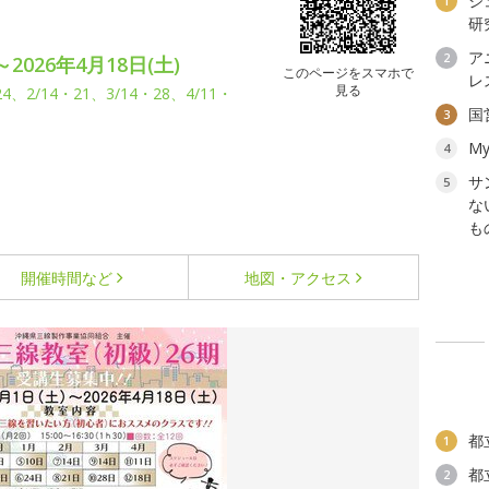
ジ
1
研
ア
2
2026年4月18日(土)
このページをスマホで
レ
見る
4、2/14・21、3/14・28、4/11・
国
3
My
4
サ
5
な
も
開催時間など
地図・アクセス
都
1
都
2