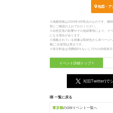
地図・ア
※掲載情報は2026年4月時点のものです。
前にご確認の上おでかけください。
※自然災害の影響やその他諸事情により、イ
になる場合があります。
※掲載されている画像は取材先から本ページ
載(二次使用)は禁止です。
※表示料金は消費税8％ないし10％の内税表示
イベント詳細
トップ
X(旧Twitter)
一覧に戻る
東京都
のGWイベント一覧へ