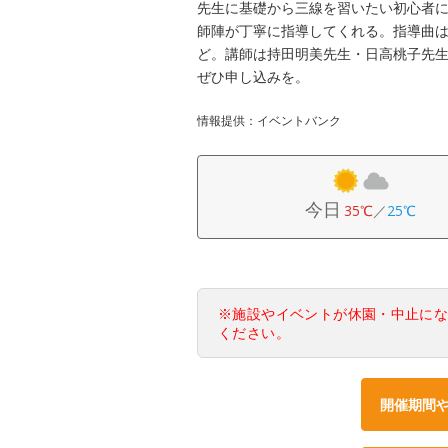
先生に基礎から三線を習いたい初心者
師陣が丁寧に指導してくれる。指導曲
ど。講師は持田明美先生・日高桃子先
ぜひ申し込みを。
情報提供：イベントバンク
今日
35℃
／
25℃
※施設やイベントが休園・中止に
ください。
開催期間