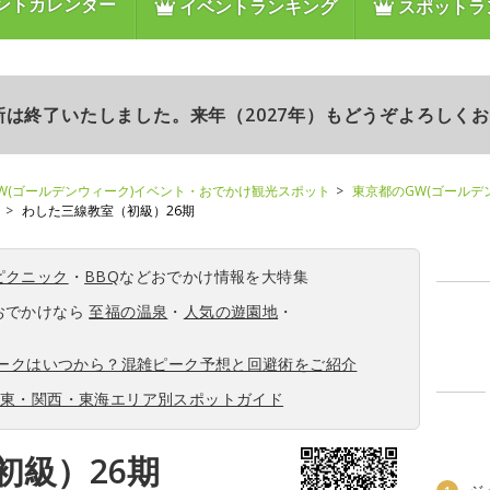
ントカレンダー
イベントランキング
スポットラ
更新は終了いたしました。来年（2027年）もどうぞよろしく
W(ゴールデンウィーク)イベント・おでかけ観光スポット
東京都のGW(ゴールデ
わした三線教室（初級）26期
ピクニック
・
BBQ
などおでかけ情報を大特集
おでかけなら
至福の温泉
・
人気の遊園地
・
ィークはいつから？混雑ピーク予想と回避術をご紹介
関東・関西・東海エリア別スポットガイド
初級）26期