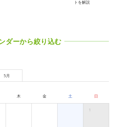
トを解説
ンダーから絞り込む
5月
木
金
土
日
1