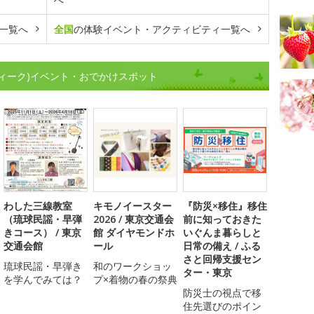
一覧へ
全国
の体験イベント・アクティビティ一覧へ
ィーク)イベント・おでかけスポット
わした三線教室
キモノイースター
『防災×移住』移住
（琉球民謡・早弾
2026 / 東京交通会
前に知っておきた
きコース） / 東京
館 ダイヤモンドホ
いぐんま暮らしと
交通会館
ール
日常の備え / ふる
さと回帰支援セン
琉球民謡・早弾き
和のワークショッ
ター・東京
を学んでみては？
プ×着物の春の祭典
防災士の視点で移
住先選びのポイン