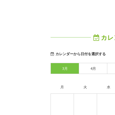
カレ
カレンダーから日付を選択する
3月
4月
月
火
水