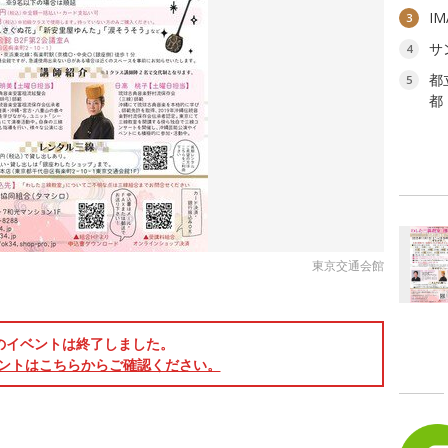
I
3
サ
4
都
5
都
東京交通会館
のイベントは終了しました。
ントはこちらからご確認ください。