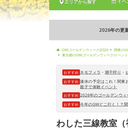
イベ
エリアから探す
2026年の
GW(ゴールデンウィーク)2026
関東のG
東京都のGW(ゴールデンウィーク)イベント
ネモフィラ
・
潮干狩り
・
おすすめ
連休の予定はこれ！関東
おすすめ
親子で体験イベント
2026年のゴールデンウ
おすすめ
今年のGWどこ行く！？
おすすめ
わした三線教室（