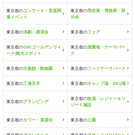
東京都の
コンサート・音楽関
東京都の
美術展・博物展・展
連イベント
示会
東京都の
演劇・講演会
東京都の
フェア
東京都の
GW(ゴールデンウィ
東京都の
遊園地・テーマパー
ーク)観光スポット
ク
東京都の
水族館・動物園
東京都の
フードテーマパーク
東京都の
工場見学
東京都の
キャンプ場・BBQ場
東京都の
牧場・レジャー＆リ
東京都の
グランピング
ゾート施設
東京都の
タワー・展望台
東京都の
公園
東京都の
アスレチック
東京都の
温泉・スパリゾート