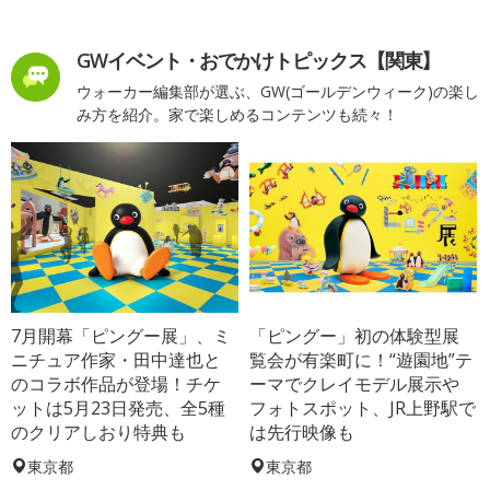
GWイベント・おでかけトピックス【関東】
ウォーカー編集部が選ぶ、GW(ゴールデンウィーク)の楽し
み方を紹介。家で楽しめるコンテンツも続々！
7月開幕「ピングー展」、ミ
「ピングー」初の体験型展
ニチュア作家・田中達也と
覧会が有楽町に！“遊園地”テ
のコラボ作品が登場！チケ
ーマでクレイモデル展示や
ットは5月23日発売、全5種
フォトスポット、JR上野駅で
のクリアしおり特典も
は先行映像も
東京都
東京都