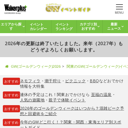
MENU
イベント
イベント
エリアから探
カテゴリ別
最新
カレンダー
ランキング
す
おすすめ
ニュース
2026年の更新は終了いたしました。来年（2027年）も
どうぞよろしくお願いします。
GW(ゴールデンウィーク)2026
関東のGW(ゴールデンウィーク)イ
ネモフィラ
・
潮干狩り
・
ピクニック
・
BBQ
などおでかけ
おすすめ
情報を大特集
連休の予定はこれ！関東おでかけなら
至福の温泉
・
おすすめ
人気の遊園地
・
親子で体験イベント
2026年のゴールデンウィークはいつから？混雑ピーク予
おすすめ
想と回避術をご紹介
今年のGWどこ行く！？関東・関西・東海エリア別スポ
おすすめ
ットガイド