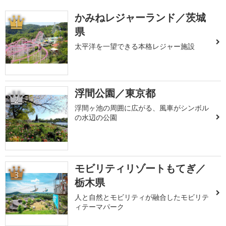
かみねレジャーランド／茨城
1
県
太平洋を一望できる本格レジャー施設
浮間公園／東京都
2
浮間ヶ池の周囲に広がる、風車がシンボル
の水辺の公園
モビリティリゾートもてぎ／
3
栃木県
人と自然とモビリティが融合したモビリテ
ィテーマパーク