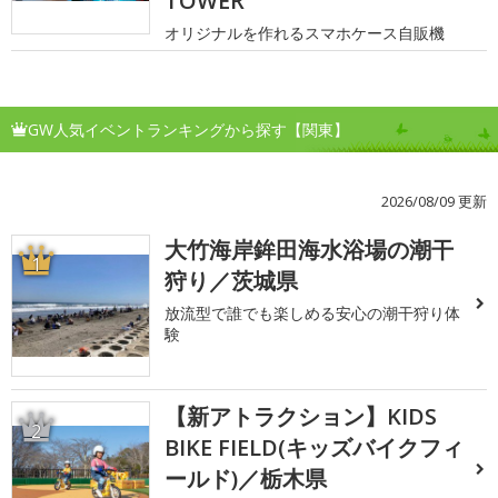
TOWER
オリジナルを作れるスマホケース自販機
GW人気イベントランキングから探す【関東】
2026/08/09 更新
大竹海岸鉾田海水浴場の潮干
1
狩り／茨城県
放流型で誰でも楽しめる安心の潮干狩り体
験
【新アトラクション】KIDS
2
BIKE FIELD(キッズバイクフィ
ールド)／栃木県