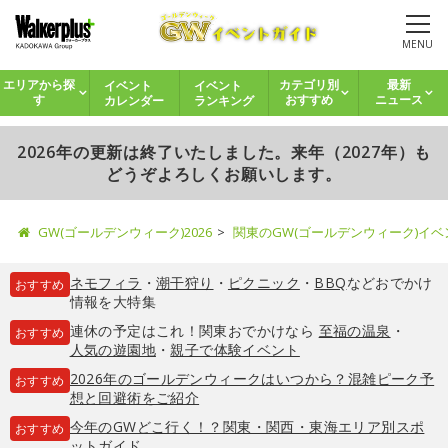
MENU
イベント
イベント
エリアから探
カテゴリ別
最新
カレンダー
ランキング
す
おすすめ
ニュース
2026年の更新は終了いたしました。来年（2027年）も
どうぞよろしくお願いします。
GW(ゴールデンウィーク)2026
関東のGW(ゴールデンウィーク)イ
ネモフィラ
・
潮干狩り
・
ピクニック
・
BBQ
などおでかけ
おすすめ
情報を大特集
連休の予定はこれ！関東おでかけなら
至福の温泉
・
おすすめ
人気の遊園地
・
親子で体験イベント
2026年のゴールデンウィークはいつから？混雑ピーク予
おすすめ
想と回避術をご紹介
今年のGWどこ行く！？関東・関西・東海エリア別スポ
おすすめ
ットガイド