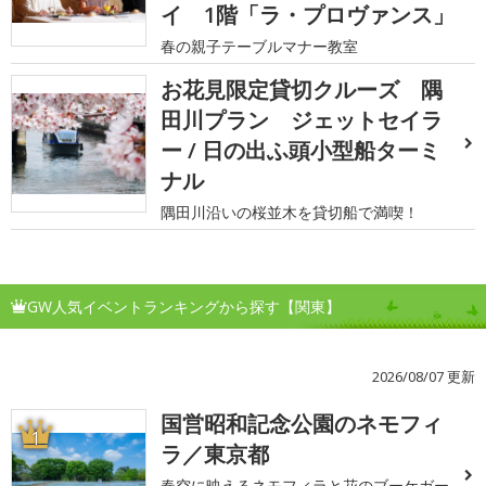
イ 1階「ラ・プロヴァンス」
春の親子テーブルマナー教室
お花見限定貸切クルーズ 隅
田川プラン ジェットセイラ
ー / 日の出ふ頭小型船ターミ
ナル
隅田川沿いの桜並木を貸切船で満喫！
GW人気イベントランキングから探す【関東】
2026/08/07 更新
国営昭和記念公園のネモフィ
1
ラ／東京都
春空に映えるネモフィラと花のブーケガー