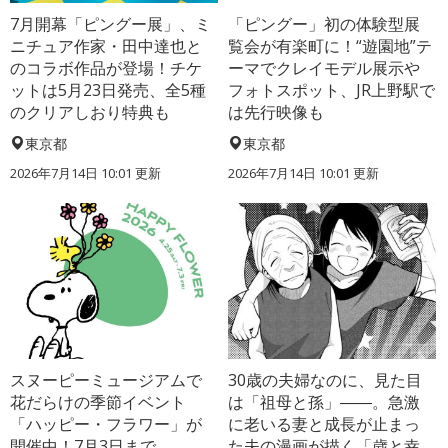
7月開幕「ピングー展」、ミ
「ピングー」初の体験型展
ニチュア作家・田中達也と
覧会が有楽町に！“遊園地”テ
のコラボ作品が登場！チケ
ーマでクレイモデル展示や
ットは5月23日発売、全5種
フォトスポット、JR上野駅で
のクリアしおり特典も
は先行映像も
東京都
東京都
2026年7月14日 10:01 更新
2026年7月14日 10:01 更新
スヌーピーミュージアムで
30歳の夫婦なのに、見た目
花だらけの季節イベント
は「祖母と孫」――。急激
「ハッピー・フラワー」が
に老いる妻と成長が止まっ
開催中！7月3日まで
た夫の漫画が描く「歳と幸