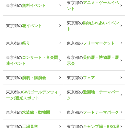
東京都の
アニメ・ゲームイベ
東京都の
無料イベント
ント
東京都の
動物ふれあいイベン
東京都の
花イベント
ト
東京都の
祭り
東京都の
フリーマーケット
東京都の
コンサート・音楽関
東京都の
美術展・博物展・展
連イベント
示会
東京都の
演劇・講演会
東京都の
フェア
東京都の
GW(ゴールデンウィ
東京都の
遊園地・テーマパー
ーク)観光スポット
ク
東京都の
水族館・動物園
東京都の
フードテーマパーク
東京都の
工場見学
東京都の
キャンプ場・BBQ場