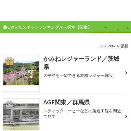
GW人気スポットランキングから探す【関東】
2026/08/07 更新
かみねレジャーランド／茨城
1
県
太平洋を一望できる本格レジャー施設
AGF関東／群馬県
2
スティックコーヒーなどの製造工程を間近
で見学