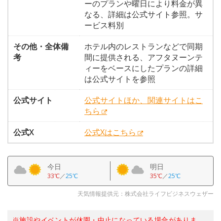
ーのプランや曜日により料金が異
なる、詳細は公式サイト参照。サ
ービス料別
その他・全体備
ホテル内のレストランなどで同期
考
間に提供される、アフタヌーンテ
ィーをベースにしたプランの詳細
は公式サイトを参照
公式サイト
公式サイトほか、関連サイトはこ
ちら
公式X
公式Xはこちら
今日
明日
33℃
／
25℃
35℃
／
25℃
天気情報提供元：株式会社ライフビジネスウェザー
※施設やイベントが休園・中止になっている場合がありま