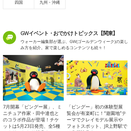
四国
九州・沖縄
GWイベント・おでかけトピックス【関東】
ウォーカー編集部が選ぶ、GW(ゴールデンウィーク)の楽し
み方を紹介。家で楽しめるコンテンツも続々！
7月開幕「ピングー展」、ミ
「ピングー」初の体験型展
ニチュア作家・田中達也と
覧会が有楽町に！“遊園地”テ
のコラボ作品が登場！チケ
ーマでクレイモデル展示や
ットは5月23日発売、全5種
フォトスポット、JR上野駅で