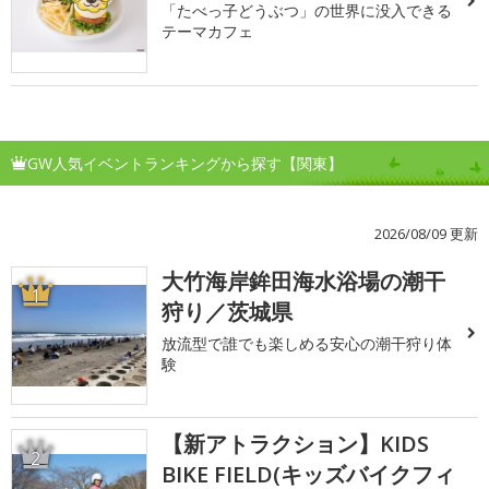
「たべっ子どうぶつ」の世界に没入できる
テーマカフェ
GW人気イベントランキングから探す【関東】
2026/08/09 更新
大竹海岸鉾田海水浴場の潮干
1
狩り／茨城県
放流型で誰でも楽しめる安心の潮干狩り体
験
【新アトラクション】KIDS
2
BIKE FIELD(キッズバイクフィ