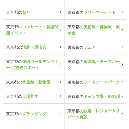
東京都の
祭り
東京都の
フリーマーケット
東京都の
コンサート・音楽関
東京都の
美術展・博物展・展
連イベント
示会
東京都の
演劇・講演会
東京都の
フェア
東京都の
GW(ゴールデンウィ
東京都の
遊園地・テーマパー
ーク)観光スポット
ク
東京都の
水族館・動物園
東京都の
フードテーマパーク
東京都の
工場見学
東京都の
キャンプ場・BBQ場
東京都の
牧場・レジャー＆リ
東京都の
グランピング
ゾート施設