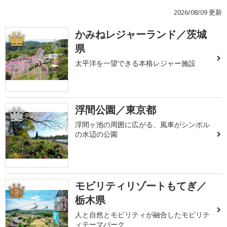
2026/08/09 更新
かみねレジャーランド／茨城
1
県
太平洋を一望できる本格レジャー施設
浮間公園／東京都
2
浮間ヶ池の周囲に広がる、風車がシンボル
の水辺の公園
モビリティリゾートもてぎ／
3
栃木県
人と自然とモビリティが融合したモビリテ
ィテーマパーク