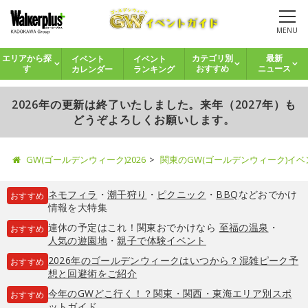
MENU
イベント
イベント
エリアから探
カテゴリ別
最新
カレンダー
ランキング
す
おすすめ
ニュース
2026年の更新は終了いたしました。来年（2027年）も
どうぞよろしくお願いします。
GW(ゴールデンウィーク)2026
関東のGW(ゴールデンウィーク)イ
ネモフィラ
・
潮干狩り
・
ピクニック
・
BBQ
などおでかけ
おすすめ
情報を大特集
連休の予定はこれ！関東おでかけなら
至福の温泉
・
おすすめ
人気の遊園地
・
親子で体験イベント
2026年のゴールデンウィークはいつから？混雑ピーク予
おすすめ
想と回避術をご紹介
今年のGWどこ行く！？関東・関西・東海エリア別スポ
おすすめ
ットガイド