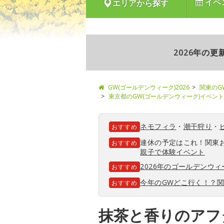
イベ
エリアから探す
2026年の
GW(ゴールデンウィーク)2026
関東のG
東京都のGW(ゴールデンウィーク)イベント
ネモフィラ
・
潮干狩り
・
おすすめ
連休の予定はこれ！関東
おすすめ
親子で体験イベント
2026年のゴールデンウ
おすすめ
今年のGWどこ行く！？
おすすめ
抹茶と香りのアフ