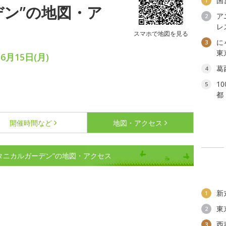
国
1
デン”の地図・ア
ア
2
レ
スマホで地図を見る
に
3
東
6月15日(月)
葛
4
1
5
都
開催時間など
地図・アクセス
タニカルガーデン”の地図・アクセス
新
1
東
2
西
3