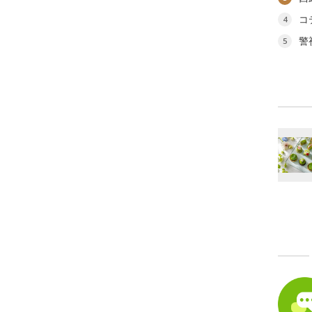
コ
4
警
5