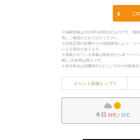
こ
※掲載情報は2026年4月時点のものです。
前にご確認の上おでかけください。
※自然災害の影響やその他諸事情により、イ
になる場合があります。
※掲載されている画像は取材先から本ページ
載(二次使用)は禁止です。
※表示料金は消費税8％ないし10％の内税表示
イベント詳細
トップ
今日
33℃
／
25℃