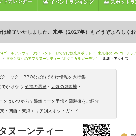
ントカレンダー
イベントランキング
スポットラ
更新は終了いたしました。来年（2027年）もどうぞよろしく
W(ゴールデンウィーク)イベント・おでかけ観光スポット
東京都のGW(ゴールデ
抹茶と香りのアフタヌーンティー “ボタニカルガーデン”
地図・アクセス
ピクニック
・
BBQ
などおでかけ情報を大特集
おでかけなら
至福の温泉
・
人気の遊園地
・
ィークはいつから？混雑ピーク予想と回避術をご紹介
関東・関西・東海エリア別スポットガイド
タヌーンティー