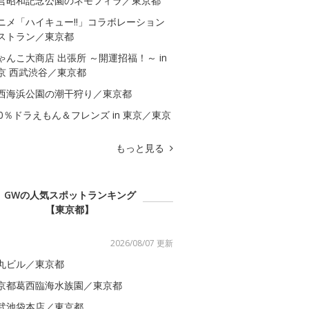
営昭和記念公園のネモフィラ／東京都
ニメ「ハイキュー!!」コラボレーション
ストラン／東京都
ゃんこ大商店 出張所 ～開運招福！～ in
京 西武渋谷／東京都
西海浜公園の潮干狩り／東京都
00％ドラえもん＆フレンズ in 東京／東京
もっと見る
GWの人気スポットランキング
【東京都】
2026/08/07 更新
丸ビル／東京都
京都葛西臨海水族園／東京都
武池袋本店／東京都