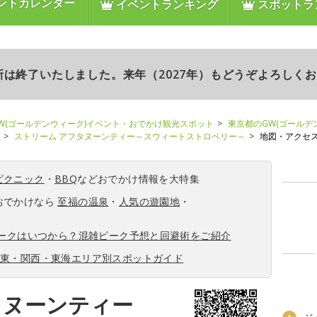
ントカレンダー
イベントランキング
スポットラ
更新は終了いたしました。来年（2027年）もどうぞよろしく
W(ゴールデンウィーク)イベント・おでかけ観光スポット
東京都のGW(ゴールデ
ストリーム アフタヌーンティー～スウィートストロベリー～
地図・アクセ
ピクニック
・
BBQ
などおでかけ情報を大特集
おでかけなら
至福の温泉
・
人気の遊園地
・
ィークはいつから？混雑ピーク予想と回避術をご紹介
関東・関西・東海エリア別スポットガイド
タヌーンティー