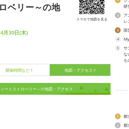
ジ
1
ロベリー～の地
研
ア
2
スマホで地図を見る
レ
国
3
4月30日(木)
My
4
サ
5
な
も
開催時間など
地図・アクセス
ウィートストロベリー～の地図・アクセス
都
1
都
2