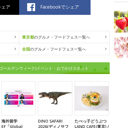
でシェア
Facebookでシェア
東京都
のグルメ・フードフェス一覧へ
全国
のグルメ・フードフェス一覧へ
辺のGW(ゴールデンウィーク)イベント・おでかけスポット
海外留学
DINO SAFARI
たべっ子どうぶつ
EF「Global
2026(ディノサフ
LAND CAFE(東京) /