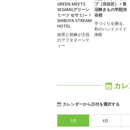
GREEN MEETS
プ（渋谷区） / 長
SESAMI(グリーン
沼静きもの学院渋
ミーツ セサミ)～ /
谷校
SHIBUYA STREAM
手づくりを贈る。
HOTEL
和のハンドメイド
抹茶と胡麻が主役
体験
のアフタヌーンテ
ィー
カレ
カレンダーから日付を選択する
3月
4月