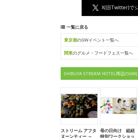
X(旧Twitter)
一覧に戻る
東京都
のGWイベント一覧へ
関東
のグルメ・フードフェス一覧へ
SHIBUYA STREAM HOTEL周
ストリーム アフタ
母の日向け 組紐
ヌーンティー ～
特別ワークショッ