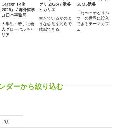
Career Talk
ァリ 2026) / 渋谷
GEMS渋谷
2026」 / 海外留学
ヒカリエ
「たべっ子どうぶ
EF日本事務局
生きているかのよ
つ」の世界に没入
大学生・若手社会
うな恐竜を間近で
できるテーマカフ
人グローバルキャ
体感できる
ェ
リア
ンダーから絞り込む
5月