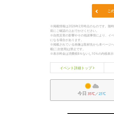
こ
※掲載情報は2026年2月時点のものです。
前にご確認の上おでかけください。
※自然災害の影響やその他諸事情により、イ
になる場合があります。
※掲載されている画像は取材先から本ページ
載(二次使用)は禁止です。
※表示料金は消費税8％ないし10％の内税表示
イベント詳細
トップ
今日
35℃
／
25℃