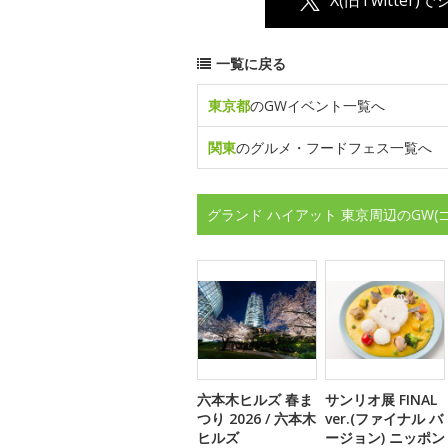
一覧に戻る
東京都
のGWイベント一覧へ
関東
のグルメ・フードフェス一覧へ
グランド ハイアット 東京周辺のGW
六本木ヒルズ 春ま
サンリオ展 FINAL
つり 2026 / 六本木
ver.(ファイナル バ
ヒルズ
ージョン) ニッポン