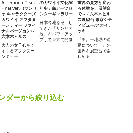
Afternoon Tea -
のカワイイ文化60
世界の見方が変わ
Final ver.- (サンリ
年史 / 森アーツセ
る体験を、展望台
オ キャラクターズ
ンターギャラリー
で～ / 六本木ヒル
カワイイ アフタヌ
ズ展望台 東京シテ
日本各地を巡回し
ーンティー ファイ
ィビュー/スカイデ
てきた「サンリオ
ナルバージョン) /
ッキ
展」がパワーアッ
六本木ヒルズ
プして東京で開催
『チ。ー地球の運
大人の女子心をく
動についてー』の
すぐるアフタヌー
世界を展望台で楽
ンティー
しめる
ンダーから絞り込む