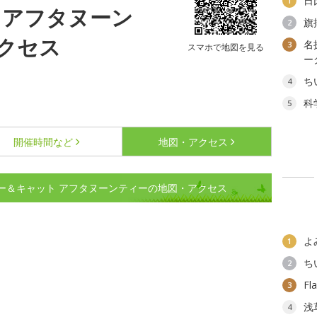
日
1
 アフタヌーン
旗
2
クセス
名
3
スマホで地図を見る
ー
ち
4
科
5
開催時間など
地図・アクセス
リー＆キャット アフタヌーンティーの地図・アクセス
よ
1
ち
2
F
3
浅
4