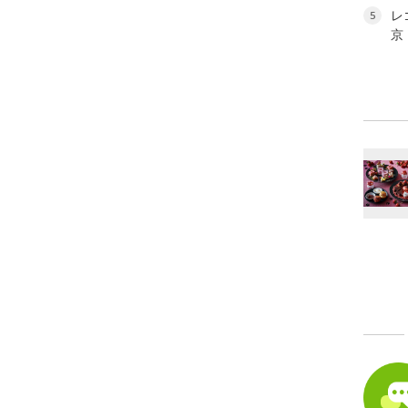
レ
5
京