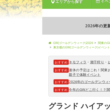
イベ
エリアから探す
2026年の
GW(ゴールデンウィーク)2026
関東のG
東京都のGW(ゴールデンウィーク)イベント
ネモフィラ
・
潮干狩り
・
おすすめ
連休の予定はこれ！関東
おすすめ
親子で体験イベント
2026年のゴールデンウ
おすすめ
今年のGWどこ行く！？
おすすめ
グランド ハイアッ