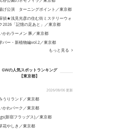
比谷公園のネモフィラ／東京都
揚げ公演 ターニングポイント／東京都
探偵★浅見光彦の住む街ミステリーウォ
ク2026「記憶の足あと」／東京都
いかわラーメン 豚／東京都
学バー・新植物編vol.2／東京都
もっと見る
GWの人気スポットランキング
【東京都】
2026/08/06 更新
みうりランド／東京都
いかわパーク／東京都
lags(新宿フラッグス)／東京都
草花やしき／東京都