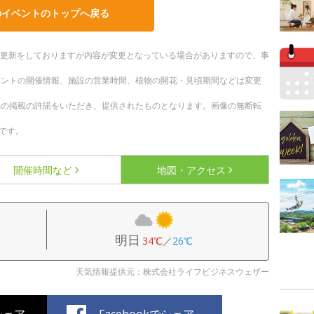
のイベントのトップへ戻る
随時更新をしておりますが内容が変更となっている場合がありますので、事
ベントの開催情報、施設の営業時間、植物の開花・見頃期間などは変更
への掲載の許諾をいただき、提供されたものとなります。画像の無断転
です。
開催時間など
地図・アクセス
明日
34℃
／
26℃
天気情報提供元：株式会社ライフビジネスウェザー
でシェア
Facebookでシェア