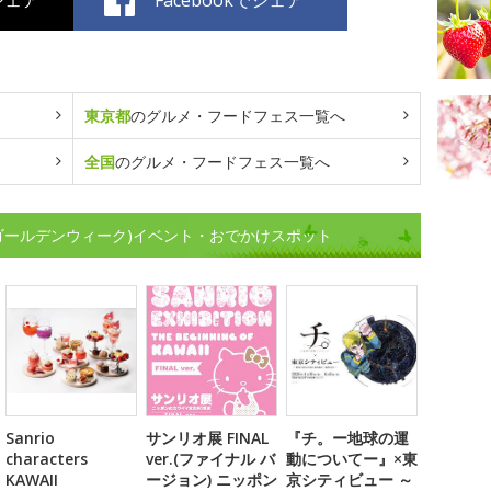
東京都
のグルメ・フードフェス一覧へ
全国
のグルメ・フードフェス一覧へ
(ゴールデンウィーク)イベント・おでかけスポット
Sanrio
サンリオ展 FINAL
『チ。ー地球の運
characters
ver.(ファイナル バ
動についてー』×東
KAWAII
ージョン) ニッポン
京シティビュー ～