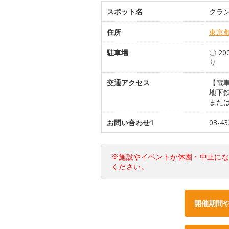
スポット名
グラン
住所
東京
駐車場
〇 2
り
交通アクセス
【電車
地下鉄
また
お問い合わせ1
03-43
※施設やイベントが休園・中止に
ください。
開催期間