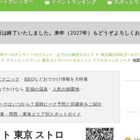
ントカレンダー
イベントランキング
スポットラ
更新は終了いたしました。来年（2027年）もどうぞよろしく
W(ゴールデンウィーク)イベント・おでかけ観光スポット
東京都のGW(ゴールデ
グランド ハイアット 東京 ストロベリー＆キャット アフタヌーンティー
地図
ピクニック
・
BBQ
などおでかけ情報を大特集
おでかけなら
至福の温泉
・
人気の遊園地
・
ィークはいつから？混雑ピーク予想と回避術をご紹介
関東・関西・東海エリア別スポットガイド
ト 東京 ストロ