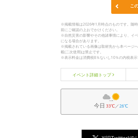
こ
※掲載情報は2026年1月時点のものです。
前にご確認の上おでかけください。
※自然災害の影響やその他諸事情により、イ
になる場合があります。
※掲載されている画像は取材先から本ページ
載(二次使用)は禁止です。
※表示料金は消費税8％ないし10％の内税表示
イベント詳細
トップ
今日
33℃
／
26℃
X(旧Twitter)