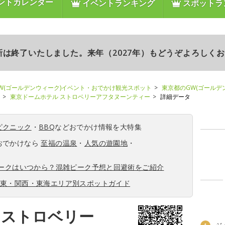
ントカレンダー
イベントランキング
スポットラ
更新は終了いたしました。来年（2027年）もどうぞよろしく
W(ゴールデンウィーク)イベント・おでかけ観光スポット
東京都のGW(ゴールデ
東京ドームホテル ストロベリーアフタヌーンティー
詳細データ
ピクニック
・
BBQ
などおでかけ情報を大特集
おでかけなら
至福の温泉
・
人気の遊園地
・
ィークはいつから？混雑ピーク予想と回避術をご紹介
関東・関西・東海エリア別スポットガイド
 ストロベリー