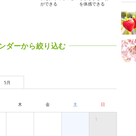
ができる
を体感できる
ンダーから絞り込む
5月
木
金
土
日
1