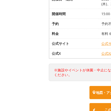
(木)
開催時間
15:0
予約
予約
料金
有料 
公式サイト
公式
公式X
公式
※施設やイベントが休園・中止に
ください。
地図・ア
こ