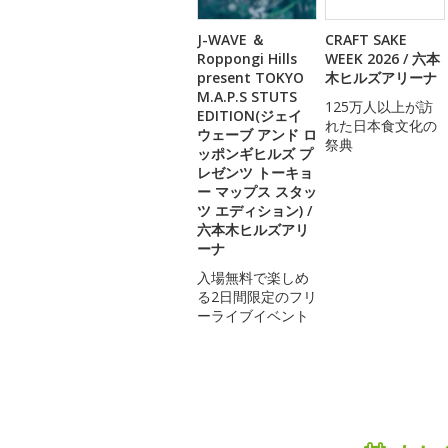
J-WAVE ＆
CRAFT SAKE
Roppongi Hills
WEEK 2026 / 六本
present TOKYO
木ヒルズアリーナ
M.A.P.S STUTS
125万人以上が訪
EDITION(ジェイ
れた日本食文化の
ウェーブ アンド ロ
祭典
ッポンギヒルズ プ
レゼンツ トーキョ
ー マップス スタッ
ツ エディション) /
六本木ヒルズアリ
ーナ
入場無料で楽しめ
る2日間限定のフリ
ーライブイベント