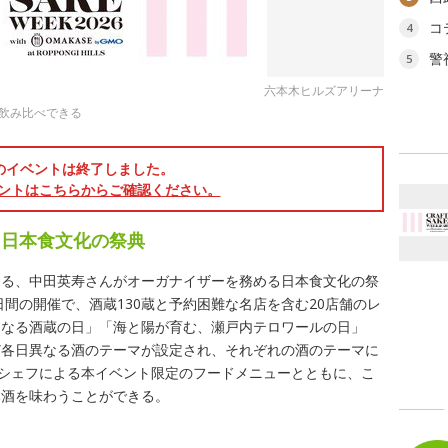
コ
4
警
5
六本木ヒルズアリーナ
を飲み比べできる
のイベントは終了しました。
ントはこちらからご確認ください。
る日本食文化の祭典
える、中田英寿さんがオーガナイザーを務める日本食文化の祭
日間の開催で、酒蔵130蔵と予約困難な名店を含む20店舗のレ
うなる酒蔵の日」「海と陽が育む、瀬戸内テロワールの日」
ど各日異なる酒のテーマが設定され、それぞれの酒のテーマに
流シェフによる本イベント限定のフードメニューとともに、こ
本酒を味わうことができる。