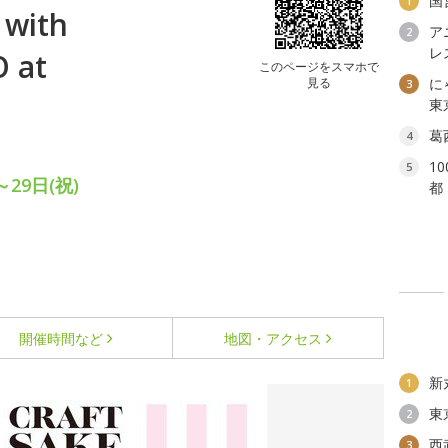
国
1
with
ア
2
レ
 at
このページをスマホで
見る
に
3
東
葛
4
1
5
29日(祝)
都
開催時間など
地図・アクセス
新
1
東
2
西
3