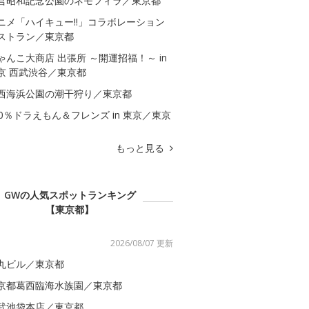
営昭和記念公園のネモフィラ／東京都
ニメ「ハイキュー!!」コラボレーション
ストラン／東京都
ゃんこ大商店 出張所 ～開運招福！～ in
京 西武渋谷／東京都
西海浜公園の潮干狩り／東京都
00％ドラえもん＆フレンズ in 東京／東京
もっと見る
GWの人気スポットランキング
【東京都】
2026/08/07 更新
丸ビル／東京都
京都葛西臨海水族園／東京都
武池袋本店／東京都