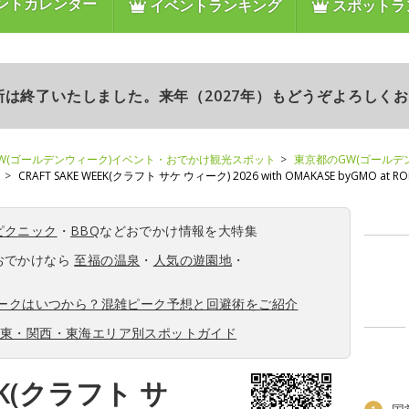
ントカレンダー
イベントランキング
スポットラ
更新は終了いたしました。来年（2027年）もどうぞよろしく
W(ゴールデンウィーク)イベント・おでかけ観光スポット
東京都のGW(ゴールデ
CRAFT SAKE WEEK(クラフト サケ ウィーク) 2026 with OMAKASE byGMO at ROP
ピクニック
・
BBQ
などおでかけ情報を大特集
おでかけなら
至福の温泉
・
人気の遊園地
・
ィークはいつから？混雑ピーク予想と回避術をご紹介
関東・関西・東海エリア別スポットガイド
EEK(クラフト サ