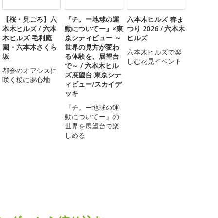
【桜・見ごろ】六
『チ。ー地球の運
六本木ヒルズ 春ま
本木ヒルズ / 六本
動についてー』×東
つり 2026 / 六本木
木ヒルズ 毛利庭
京シティビュー ～
ヒルズ
園・六本木さくら
世界の見方が変わ
六本木ヒルズで楽
坂
る体験を、展望台
しむ花見イベント
で～ / 六本木ヒル
都会のオアシスに
ズ展望台 東京シテ
咲く桜に夢心地
ィビュー/スカイデ
ッキ
『チ。ー地球の運
動についてー』の
世界を展望台で楽
しめる