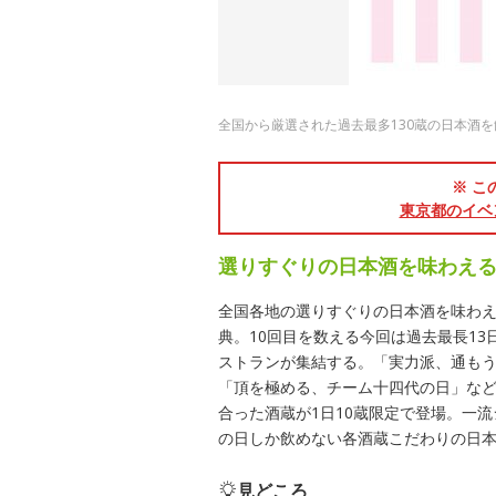
全国から厳選された過去最多130蔵の日本酒
※ こ
東京都のイベ
選りすぐりの日本酒を味わえ
全国各地の選りすぐりの日本酒を味わ
典。10回目を数える今回は過去最長13
ストランが集結する。「実力派、通も
「頂を極める、チーム十四代の日」な
合った酒蔵が1日10蔵限定で登場。一
の日しか飲めない各酒蔵こだわりの日
見どころ