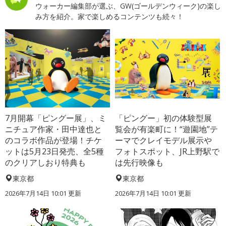
ウォーカー編集部が選ぶ、GW(ゴールデンウィーク)の楽し
み方を紹介。家で楽しめるコンテンツも続々！
7月開幕「ピングー展」、ミ
「ピングー」初の体験型展
ニチュア作家・田中達也と
覧会が有楽町に！“遊園地”テ
のコラボ作品が登場！チケ
ーマでクレイモデル展示や
ットは5月23日発売、全5種
フォトスポット、JR上野駅で
のクリアしおり特典も
は先行映像も
東京都
東京都
2026年7月14日 10:01 更新
2026年7月14日 10:01 更新