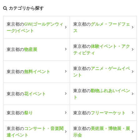
カテゴリから探す
東京都の
GW(ゴールデンウィ
東京都の
グルメ・フードフェ
ーク)イベント
ス
東京都の
体験イベント・アク
東京都の
物産展
ティビティ
東京都の
アニメ・ゲームイベ
東京都の
無料イベント
ント
東京都の
動物ふれあいイベン
東京都の
花イベント
ト
東京都の
祭り
東京都の
フリーマーケット
東京都の
コンサート・音楽関
東京都の
美術展・博物展・展
連イベント
示会