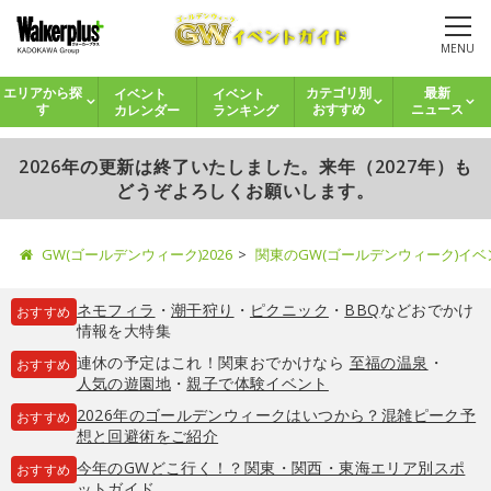
MENU
イベント
イベント
エリアから探
カテゴリ別
最新
カレンダー
ランキング
す
おすすめ
ニュース
2026年の更新は終了いたしました。来年（2027年）も
どうぞよろしくお願いします。
GW(ゴールデンウィーク)2026
関東のGW(ゴールデンウィーク)イ
ネモフィラ
・
潮干狩り
・
ピクニック
・
BBQ
などおでかけ
おすすめ
情報を大特集
連休の予定はこれ！関東おでかけなら
至福の温泉
・
おすすめ
人気の遊園地
・
親子で体験イベント
2026年のゴールデンウィークはいつから？混雑ピーク予
おすすめ
想と回避術をご紹介
今年のGWどこ行く！？関東・関西・東海エリア別スポ
おすすめ
ットガイド