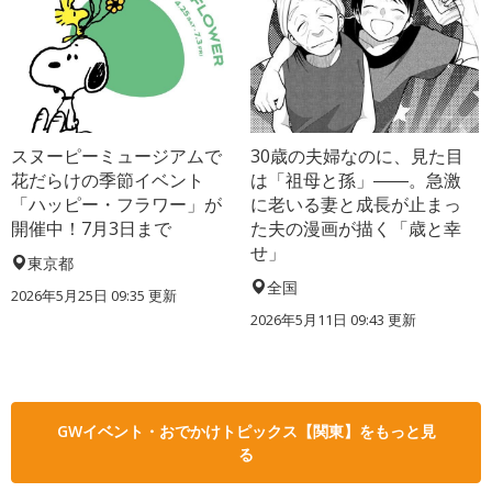
スヌーピーミュージアムで
30歳の夫婦なのに、見た目
花だらけの季節イベント
は「祖母と孫」――。急激
「ハッピー・フラワー」が
に老いる妻と成長が止まっ
開催中！7月3日まで
た夫の漫画が描く「歳と幸
せ」
東京都
全国
2026年5月25日 09:35 更新
2026年5月11日 09:43 更新
GWイベント・おでかけトピックス【関東】をもっと見
る