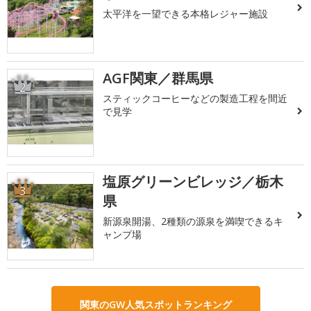
太平洋を一望できる本格レジャー施設
AGF関東／群馬県
2
スティックコーヒーなどの製造工程を間近
で見学
塩原グリーンビレッジ／栃木
3
県
新源泉開湯、2種類の源泉を満喫できるキ
ャンプ場
関東のGW人気スポットランキング