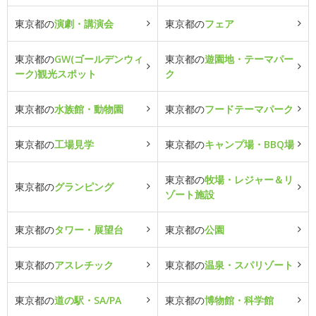
東京都の
演劇・講演会
東京都の
フェア
東京都の
GW(ゴールデンウィ
東京都の
遊園地・テーマパー
ーク)観光スポット
ク
東京都の
水族館・動物園
東京都の
フードテーマパーク
東京都の
工場見学
東京都の
キャンプ場・BBQ場
東京都の
牧場・レジャー＆リ
東京都の
グランピング
ゾート施設
東京都の
タワー・展望台
東京都の
公園
東京都の
アスレチック
東京都の
温泉・スパリゾート
東京都の
道の駅・SA/PA
東京都の
博物館・科学館