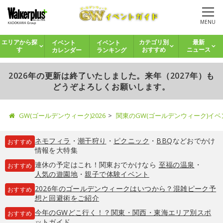
MENU
イベント
イベント
エリアから探
カテゴリ別
最新
カレンダー
ランキング
す
おすすめ
ニュース
2026年の更新は終了いたしました。来年（2027年）も
どうぞよろしくお願いします。
GW(ゴールデンウィーク)2026
関東のGW(ゴールデンウィーク)イ
ネモフィラ
・
潮干狩り
・
ピクニック
・
BBQ
などおでかけ
おすすめ
情報を大特集
連休の予定はこれ！関東おでかけなら
至福の温泉
・
おすすめ
人気の遊園地
・
親子で体験イベント
2026年のゴールデンウィークはいつから？混雑ピーク予
おすすめ
想と回避術をご紹介
今年のGWどこ行く！？関東・関西・東海エリア別スポ
おすすめ
ットガイド