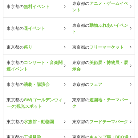
東京都の
アニメ・ゲームイベ
東京都の
無料イベント
ント
東京都の
動物ふれあいイベン
東京都の
花イベント
ト
東京都の
祭り
東京都の
フリーマーケット
東京都の
コンサート・音楽関
東京都の
美術展・博物展・展
連イベント
示会
東京都の
演劇・講演会
東京都の
フェア
東京都の
GW(ゴールデンウィ
東京都の
遊園地・テーマパー
ーク)観光スポット
ク
東京都の
水族館・動物園
東京都の
フードテーマパーク
東京都の
工場見学
東京都の
キャンプ場・BBQ場