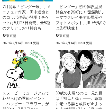
7月開幕「ピングー展」、ミ
「ピングー」初の体験型展
ニチュア作家・田中達也と
覧会が有楽町に！“遊園地”テ
のコラボ作品が登場！チケ
ーマでクレイモデル展示や
ットは5月23日発売、全5種
フォトスポット、JR上野駅で
のクリアしおり特典も
は先行映像も
東京都
東京都
2026年7月14日 10:01 更新
2026年7月14日 10:01 更新
スヌーピーミュージアムで
30歳の夫婦なのに、見た目
花だらけの季節イベント
は「祖母と孫」――。急激
「ハッピー・フラワー」が
に老いる妻と成長が止まっ