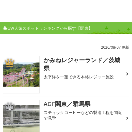
GW人気スポットランキングから探す【関東】
2026/08/07 更新
かみねレジャーランド／茨城
1
県
太平洋を一望できる本格レジャー施設
AGF関東／群馬県
2
スティックコーヒーなどの製造工程を間近
で見学