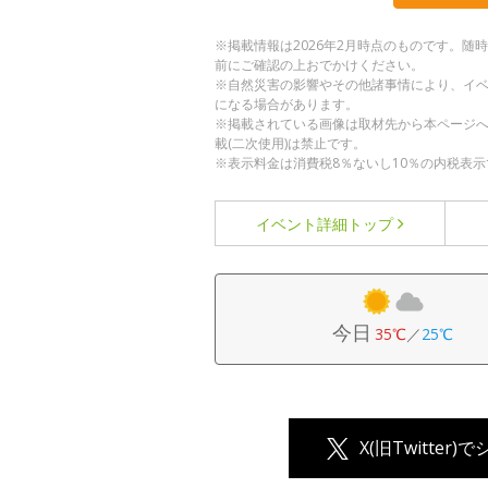
※掲載情報は2026年2月時点のものです。
前にご確認の上おでかけください。
※自然災害の影響やその他諸事情により、イ
になる場合があります。
※掲載されている画像は取材先から本ページ
載(二次使用)は禁止です。
※表示料金は消費税8％ないし10％の内税表示
イベント詳細
トップ
今日
35℃
／
25℃
X(旧Twitter)