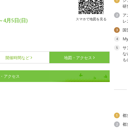
ジ
1
研
ア
2
スマホで地図を見る
～4月5日(日)
レ
国
3
My
4
サ
5
な
開催時間など
地図・アクセス
も
図・アクセス
都
1
都
2