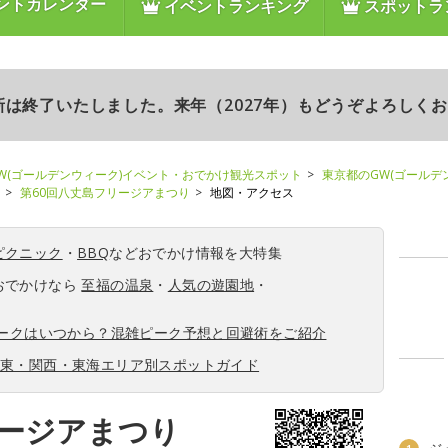
ントカレンダー
イベントランキング
スポットラ
更新は終了いたしました。来年（2027年）もどうぞよろしく
W(ゴールデンウィーク)イベント・おでかけ観光スポット
東京都のGW(ゴールデ
第60回八丈島フリージアまつり
地図・アクセス
ピクニック
・
BBQ
などおでかけ情報を大特集
おでかけなら
至福の温泉
・
人気の遊園地
・
ィークはいつから？混雑ピーク予想と回避術をご紹介
関東・関西・東海エリア別スポットガイド
リージアまつり