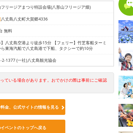
山フリージアまつり特設会場(八形山フリージア畑)
都
八丈島八丈町大賀郷4336
0台 無料
歩】八丈島空港より徒歩15分 【フェリー】竹芝客船ターミ
から東海汽船で八丈島港で下船、タクシーで約10分
6-2-1377 (一社)八丈島観光協会
なっている場合があります。おでかけの際は事前にご確認
や料金、公式サイトの情報を見る
のイベントのトップへ戻る