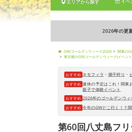
イベ
エリアから探す
2026年の
GW(ゴールデンウィーク)2026
関東のG
東京都のGW(ゴールデンウィーク)イベント
ネモフィラ
・
潮干狩り
・
おすすめ
連休の予定はこれ！関東
おすすめ
親子で体験イベント
2026年のゴールデンウ
おすすめ
今年のGWどこ行く！？
おすすめ
第60回八丈島フ