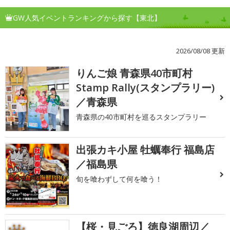
GW人気イベントランキングから探す【東北】
2026/08/08 更新
りんご娘 青森県40市町村
1
Stamp Rally(スタンプラリー)
／青森県
青森県の40市町村を巡るスタンプラリー
出張カキ小屋 牡蠣奉行 福島店
2
／福島県
旬を喰わずして何を喰う！
【桜・見ごろ】徳良湖周辺／