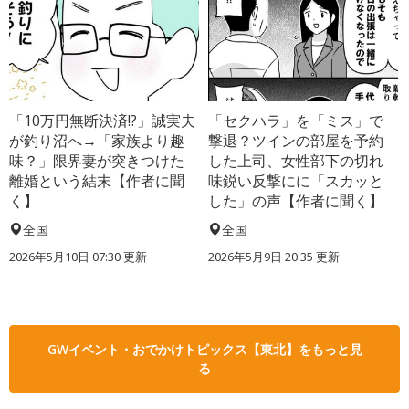
「10万円無断決済!?」誠実夫
「セクハラ」を「ミス」で
が釣り沼へ→「家族より趣
撃退？ツインの部屋を予約
味？」限界妻が突きつけた
した上司、女性部下の切れ
離婚という結末【作者に聞
味鋭い反撃にに「スカッと
く】
した」の声【作者に聞く】
全国
全国
2026年5月10日 07:30 更新
2026年5月9日 20:35 更新
GWイベント・おでかけトピックス【東北】をもっと見
る