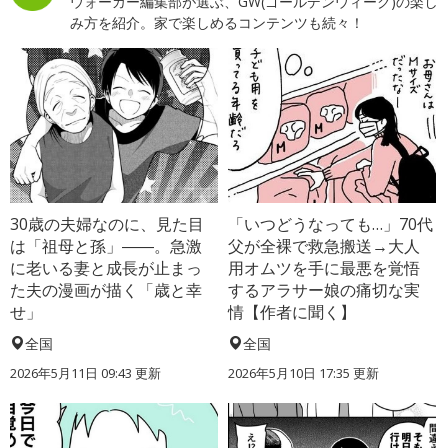
ウォーカー編集部が選ぶ、GW(ゴールデンウィーク)の楽し
み方を紹介。家で楽しめるコンテンツも続々！
30歳の夫婦なのに、見た目
「いつどうなっても…」70代
は「祖母と孫」――。急激
父が全裸で救急搬送→大人
に老いる妻と成長が止まっ
用オムツを手に最悪を覚悟
た夫の漫画が描く「歳と幸
するアラサー娘の痛切な実
せ」
情【作者に聞く】
全国
全国
2026年5月11日 09:43 更新
2026年5月10日 17:35 更新