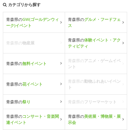
カテゴリから探す
青森県の
GW(ゴールデンウィ
青森県の
グルメ・フードフェ
ーク)イベント
ス
青森県の
体験イベント・アク
青森県の
物産展
ティビティ
青森県の
アニメ・ゲームイベ
青森県の
無料イベント
ント
青森県の
動物ふれあいイベン
青森県の
花イベント
ト
青森県の
祭り
青森県の
フリーマーケット
青森県の
コンサート・音楽関
青森県の
美術展・博物展・展
連イベント
示会