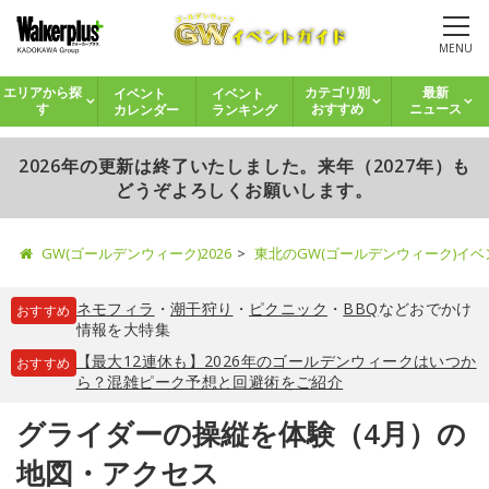
MENU
イベント
イベント
エリアから探
カテゴリ別
最新
カレンダー
ランキング
す
おすすめ
ニュース
2026年の更新は終了いたしました。来年（2027年）も
どうぞよろしくお願いします。
GW(ゴールデンウィーク)2026
東北のGW(ゴールデンウィーク)イ
ネモフィラ
・
潮干狩り
・
ピクニック
・
BBQ
などおでかけ
おすすめ
情報を大特集
【最大12連休も】2026年のゴールデンウィークはいつか
おすすめ
ら？混雑ピーク予想と回避術をご紹介
グライダーの操縦を体験（4月）の
地図・アクセス