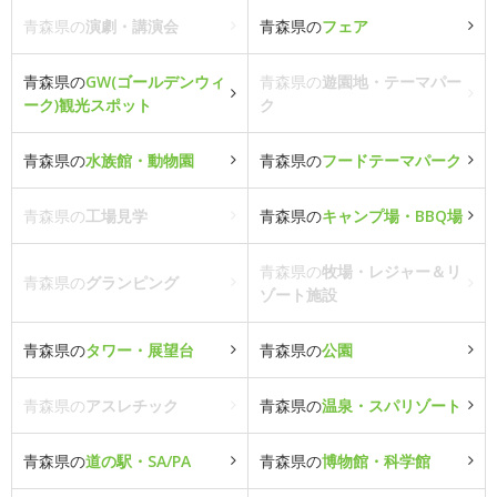
青森県の
演劇・講演会
青森県の
フェア
青森県の
GW(ゴールデンウィ
青森県の
遊園地・テーマパー
ーク)観光スポット
ク
青森県の
水族館・動物園
青森県の
フードテーマパーク
青森県の
工場見学
青森県の
キャンプ場・BBQ場
青森県の
牧場・レジャー＆リ
青森県の
グランピング
ゾート施設
青森県の
タワー・展望台
青森県の
公園
青森県の
アスレチック
青森県の
温泉・スパリゾート
青森県の
道の駅・SA/PA
青森県の
博物館・科学館