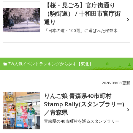
【桜・見ごろ】官庁街通り
（駒街道） / 十和田市官庁街
通り
「日本の道・100選」に選ばれた桜並木
GW人気イベントランキングから探す【東北】
2026/08/08 更新
りんご娘 青森県40市町村
1
Stamp Rally(スタンプラリー)
／青森県
青森県の40市町村を巡るスタンプラリー