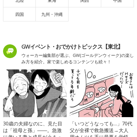
北陸
東海
関西
中国
四国
九州・沖縄
GWイベント・おでかけトピックス【東北】
ウォーカー編集部が選ぶ、GW(ゴールデンウィーク)の楽し
み方を紹介。家で楽しめるコンテンツも続々！
30歳の夫婦なのに、見た目
「いつどうなっても…」70代
は「祖母と孫」――。急激
父が全裸で救急搬送→大人
に老いる妻と成長が止まっ
用オムツを手に最悪を覚悟