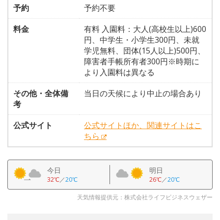
予約
予約不要
料金
有料 入園料：大人(高校生以上)600
円、中学生・小学生300円、未就
学児無料、団体(15人以上)500円、
障害者手帳所有者300円※時期に
より入園料は異なる
その他・全体備
当日の天候により中止の場合あり
考
公式サイト
公式サイトほか、関連サイトはこ
ちら
今日
明日
32℃
／
20℃
26℃
／
20℃
天気情報提供元：株式会社ライフビジネスウェザー