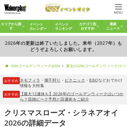
MENU
イベント
イベント
エリアから探
カテゴリ別
最新
カレンダー
ランキング
す
おすすめ
ニュース
2026年の更新は終了いたしました。来年（2027年）も
どうぞよろしくお願いします。
GW(ゴールデンウィーク)2026
東北のGW(ゴールデンウィーク)イ
ネモフィラ
・
潮干狩り
・
ピクニック
・
BBQ
などおでかけ
おすすめ
情報を大特集
【最大12連休も】2026年のゴールデンウィークはいつか
おすすめ
ら？混雑ピーク予想と回避術をご紹介
クリスマスローズ・シラネアオイ
2026の詳細データ