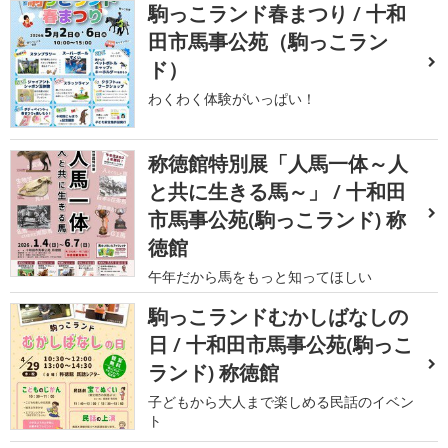
駒っこランド春まつり / 十和
田市馬事公苑（駒っこラン
ド）
わくわく体験がいっぱい！
称徳館特別展「人馬一体～人
と共に生きる馬～」 / 十和田
市馬事公苑(駒っこランド) 称
徳館
午年だから馬をもっと知ってほしい
駒っこランドむかしばなしの
日 / 十和田市馬事公苑(駒っこ
ランド) 称徳館
子どもから大人まで楽しめる民話のイベン
ト