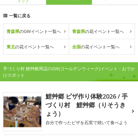
トップ
一覧に戻る
青森県
のGWイベント一覧へ
青森県
の花イベント一覧へ
東北
の花イベント一覧へ
全国
の花イベント一覧へ
手づくり村 鯉艸郷周辺のGW(ゴールデンウィーク)イベント・おでか
けスポット
鯉艸郷 ピザ作り体験2026 / 手
づくり村 鯉艸郷（りそうき
ょう）
自分で作ったピザを石窯で焼いて食べよう