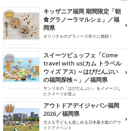
キッザニア福岡 期間限定「朝
1
食グラノーラマルシェ」／福
岡県
オリジナルのグラノーラ作りに挑戦！
スイーツビュッフェ「Come
2
travel with us(カム トラベル
ウィズ アス) ～はぴだんぶい
の福岡探検～」／福岡県
サンリオの「はぴだんぶい」をイメージし
たスイーツが並ぶ
アウトドアデイジャパン福岡
3
2026／福岡県
大人も子どもも楽しめる日本最大級のアウ
トドアイベント