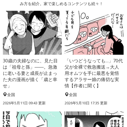
み方を紹介。家で楽しめるコンテンツも続々！
30歳の夫婦なのに、見た目
「いつどうなっても…」70代
は「祖母と孫」――。急激
父が全裸で救急搬送→大人
に老いる妻と成長が止まっ
用オムツを手に最悪を覚悟
た夫の漫画が描く「歳と幸
するアラサー娘の痛切な実
せ」
情【作者に聞く】
全国
全国
2026年5月11日 09:43 更新
2026年5月10日 17:35 更新