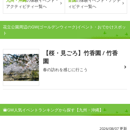
九州・沖縄
の体験イベント・
全国
の体験イベント・アクテ
アクティビティ一覧へ
ィビティ一覧へ
花立公園周辺のGW(ゴールデンウィーク)イベント・おでかけスポッ
ト
【桜・見ごろ】竹香園 / 竹香
園
春の訪れを感じに行こう
GW人気イベントランキングから探す【九州・沖縄】
2026/08/07 更新