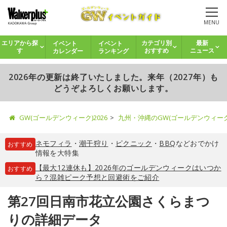
MENU
イベント
イベント
エリアから探
カテゴリ別
最新
カレンダー
ランキング
す
おすすめ
ニュース
2026年の更新は終了いたしました。来年（2027年）も
どうぞよろしくお願いします。
GW(ゴールデンウィーク)2026
九州・沖縄のGW(ゴールデンウィー
ネモフィラ
・
潮干狩り
・
ピクニック
・
BBQ
などおでかけ
おすすめ
情報を大特集
【最大12連休も】2026年のゴールデンウィークはいつか
おすすめ
ら？混雑ピーク予想と回避術をご紹介
第27回日南市花立公園さくらまつ
りの詳細データ