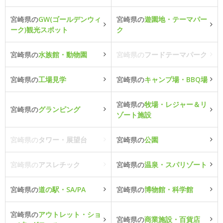
宮崎県の
GW(ゴールデンウィ
宮崎県の
遊園地・テーマパー
ーク)観光スポット
ク
宮崎県の
水族館・動物園
宮崎県の
フードテーマパーク
宮崎県の
工場見学
宮崎県の
キャンプ場・BBQ場
宮崎県の
牧場・レジャー＆リ
宮崎県の
グランピング
ゾート施設
宮崎県の
タワー・展望台
宮崎県の
公園
宮崎県の
アスレチック
宮崎県の
温泉・スパリゾート
宮崎県の
道の駅・SA/PA
宮崎県の
博物館・科学館
宮崎県の
アウトレット・ショ
宮崎県の
商業施設・百貨店