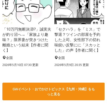
「10万円無断決済!?」誠実夫
「セクハラ」を「ミス」で
が釣り沼へ→「家族より趣
撃退？ツインの部屋を予約
味？」限界妻が突きつけた
した上司、女性部下の切れ
離婚という結末【作者に聞
味鋭い反撃にに「スカッと
く】
した」の声【作者に聞く】
全国
全国
2026年5月10日 07:30 更新
2026年5月9日 20:35 更新
GWイベント・おでかけトピックス【九州・沖縄】をも
っと見る