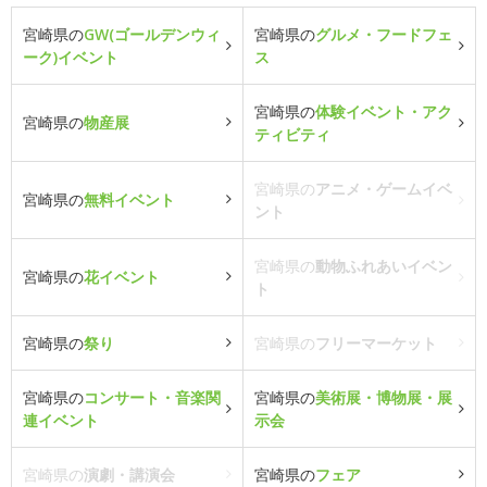
宮崎県の
GW(ゴールデンウィ
宮崎県の
グルメ・フードフェ
ーク)イベント
ス
宮崎県の
体験イベント・アク
宮崎県の
物産展
ティビティ
宮崎県の
アニメ・ゲームイベ
宮崎県の
無料イベント
ント
宮崎県の
動物ふれあいイベン
宮崎県の
花イベント
ト
宮崎県の
祭り
宮崎県の
フリーマーケット
宮崎県の
コンサート・音楽関
宮崎県の
美術展・博物展・展
連イベント
示会
宮崎県の
演劇・講演会
宮崎県の
フェア