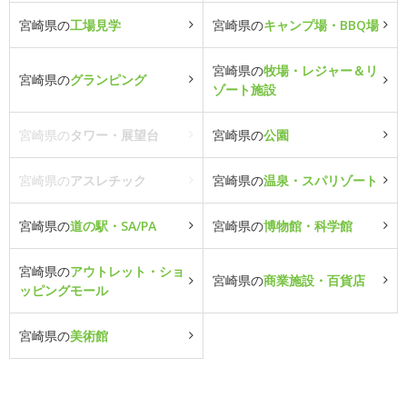
宮崎県の
工場見学
宮崎県の
キャンプ場・BBQ場
宮崎県の
牧場・レジャー＆リ
宮崎県の
グランピング
ゾート施設
宮崎県の
タワー・展望台
宮崎県の
公園
宮崎県の
アスレチック
宮崎県の
温泉・スパリゾート
宮崎県の
道の駅・SA/PA
宮崎県の
博物館・科学館
宮崎県の
アウトレット・ショ
宮崎県の
商業施設・百貨店
ッピングモール
宮崎県の
美術館