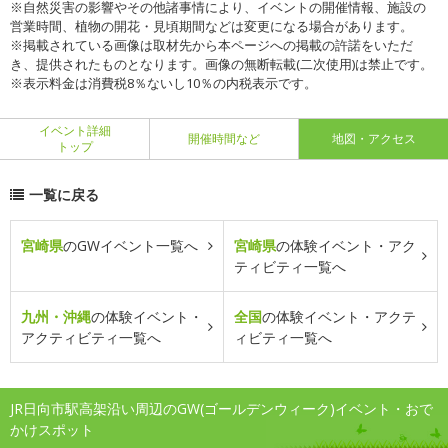
※自然災害の影響やその他諸事情により、イベントの開催情報、施設の
営業時間、植物の開花・見頃期間などは変更になる場合があります。
※掲載されている画像は取材先から本ページへの掲載の許諾をいただ
き、提供されたものとなります。画像の無断転載(二次使用)は禁止です。
※表示料金は消費税8％ないし10％の内税表示です。
イベント詳細
開催時間など
地図・アクセス
トップ
一覧に戻る
宮崎県
のGWイベント一覧へ
宮崎県
の体験イベント・アク
ティビティ一覧へ
九州・沖縄
の体験イベント・
全国
の体験イベント・アクテ
アクティビティ一覧へ
ィビティ一覧へ
JR日向市駅高架沿い周辺のGW(ゴールデンウィーク)イベント・おで
かけスポット