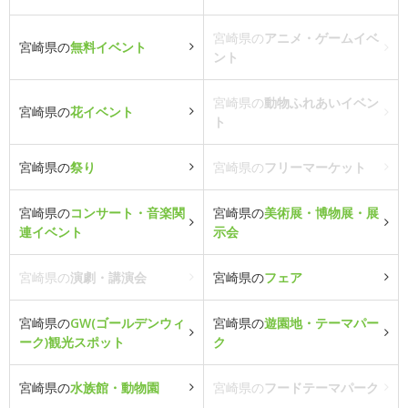
宮崎県の
アニメ・ゲームイベ
宮崎県の
無料イベント
ント
宮崎県の
動物ふれあいイベン
宮崎県の
花イベント
ト
宮崎県の
祭り
宮崎県の
フリーマーケット
宮崎県の
コンサート・音楽関
宮崎県の
美術展・博物展・展
連イベント
示会
宮崎県の
演劇・講演会
宮崎県の
フェア
宮崎県の
GW(ゴールデンウィ
宮崎県の
遊園地・テーマパー
ーク)観光スポット
ク
宮崎県の
水族館・動物園
宮崎県の
フードテーマパーク