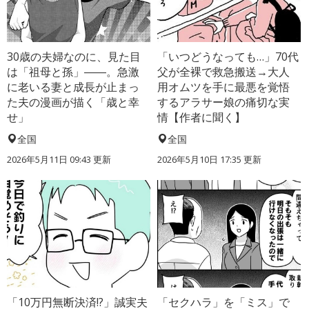
30歳の夫婦なのに、見た目
「いつどうなっても…」70代
は「祖母と孫」――。急激
父が全裸で救急搬送→大人
に老いる妻と成長が止まっ
用オムツを手に最悪を覚悟
た夫の漫画が描く「歳と幸
するアラサー娘の痛切な実
せ」
情【作者に聞く】
全国
全国
2026年5月11日 09:43 更新
2026年5月10日 17:35 更新
「10万円無断決済!?」誠実夫
「セクハラ」を「ミス」で