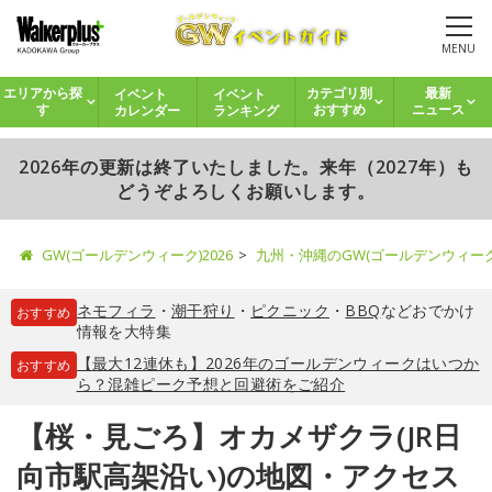
MENU
イベント
イベント
エリアから探
カテゴリ別
最新
カレンダー
ランキング
す
おすすめ
ニュース
2026年の更新は終了いたしました。来年（2027年）も
どうぞよろしくお願いします。
GW(ゴールデンウィーク)2026
九州・沖縄のGW(ゴールデンウィー
ネモフィラ
・
潮干狩り
・
ピクニック
・
BBQ
などおでかけ
おすすめ
情報を大特集
【最大12連休も】2026年のゴールデンウィークはいつか
おすすめ
ら？混雑ピーク予想と回避術をご紹介
【桜・見ごろ】オカメザクラ(JR日
向市駅高架沿い)の地図・アクセス