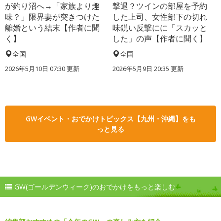
が釣り沼へ→「家族より趣
撃退？ツインの部屋を予約
味？」限界妻が突きつけた
した上司、女性部下の切れ
離婚という結末【作者に聞
味鋭い反撃にに「スカッと
く】
した」の声【作者に聞く】
全国
全国
2026年5月10日 07:30 更新
2026年5月9日 20:35 更新
GWイベント・おでかけトピックス【九州・沖縄】をも
っと見る
GW(ゴールデンウィーク)のおでかけをもっと楽しむ