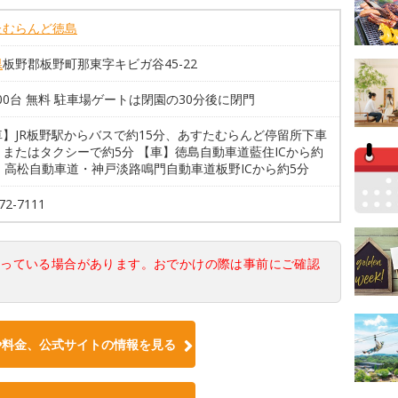
たむらんど徳島
県
板野郡板野町那東字キビガ谷45-22
300台 無料 駐車場ゲートは閉園の30分後に閉門
車】JR板野駅からバスで約15分、あすたむらんど停留所下車
またはタクシーで約5分 【車】徳島自動車道藍住ICから約
。高松自動車道・神戸淡路鳴門自動車道板野ICから約5分
72-7111
なっている場合があります。おでかけの際は事前にご確認
や料金、公式サイトの情報を見る