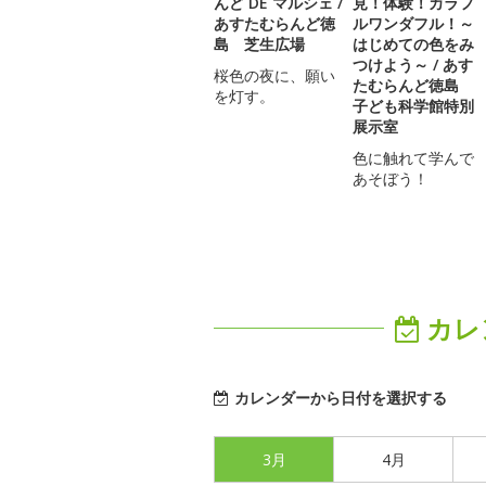
んど DE マルシェ /
見！体験！カラフ
あすたむらんど徳
ルワンダフル！～
島 芝生広場
はじめての色をみ
つけよう～ / あす
桜色の夜に、願い
たむらんど徳島
を灯す。
子ども科学館特別
展示室
色に触れて学んで
あそぼう！
カレ
カレンダーから日付を選択する
3月
4月