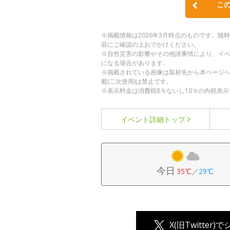
こ
※掲載情報は2026年3月時点のものです。
前にご確認の上おでかけください。
※自然災害の影響やその他諸事情により、イ
になる場合があります。
※掲載されている画像は取材先から本ページ
載(二次使用)は禁止です。
※表示料金は消費税8％ないし10％の内税表示
イベント詳細
トップ
今日
35℃
／
29℃
X(旧Twitter)