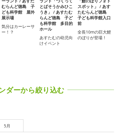
ーランド / あすた
ランド「つくって
「鯉のぼりフォト
むらんど徳島 子
とばそうかみひこ
スポット」 / あす
ども科学館 屋外
うき」 / あすたむ
たむらんど徳島
展示場
らんど徳島 子ど
子ども科学館入口
も科学館 多目的
前
気分はカーレーサ
ホール
ー！？
全長10mの巨大鯉
あすたむの幼児向
のぼりが登場！
けイベント
ンダーから絞り込む
5月