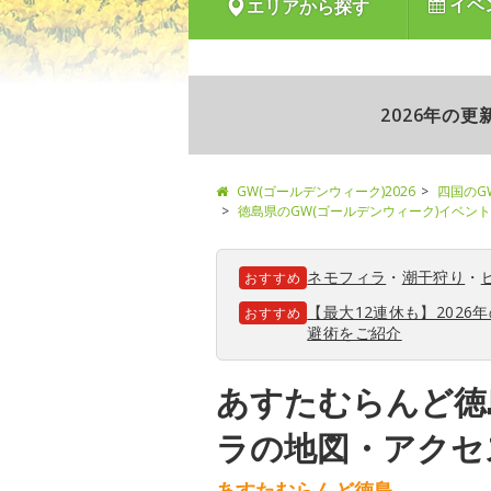
イベ
エリアから探す
2026年の
GW(ゴールデンウィーク)2026
四国のG
徳島県のGW(ゴールデンウィーク)イベント
ネモフィラ
・
潮干狩り
・
おすすめ
【最大12連休も】202
おすすめ
避術をご紹介
あすたむらんど徳
ラの地図・アクセ
あすたむらんど徳島