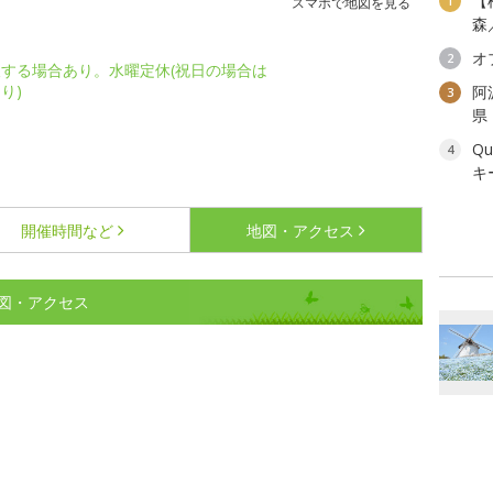
【
1
スマホで地図を見る
森
オ
2
する場合あり。水曜定休(祝日の場合は
り)
阿
3
県
Q
4
キ
開催時間など
地図・アクセス
図・アクセス