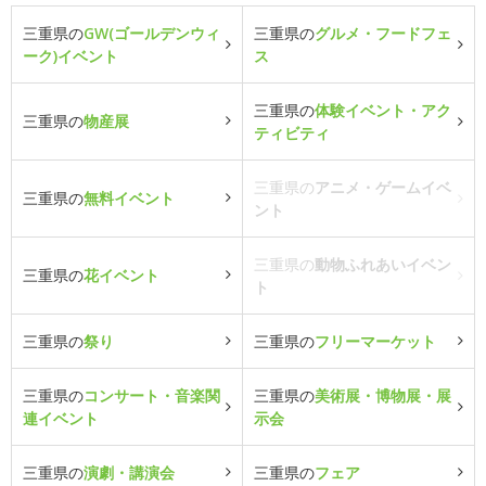
三重県の
GW(ゴールデンウィ
三重県の
グルメ・フードフェ
ーク)イベント
ス
三重県の
体験イベント・アク
三重県の
物産展
ティビティ
三重県の
アニメ・ゲームイベ
三重県の
無料イベント
ント
三重県の
動物ふれあいイベン
三重県の
花イベント
ト
三重県の
祭り
三重県の
フリーマーケット
三重県の
コンサート・音楽関
三重県の
美術展・博物展・展
連イベント
示会
三重県の
演劇・講演会
三重県の
フェア