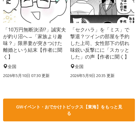
「10万円無断決済!?」誠実夫
「セクハラ」を「ミス」で
が釣り沼へ→「家族より趣
撃退？ツインの部屋を予約
味？」限界妻が突きつけた
した上司、女性部下の切れ
離婚という結末【作者に聞
味鋭い反撃にに「スカッと
く】
した」の声【作者に聞く】
全国
全国
2026年5月10日 07:30 更新
2026年5月9日 20:35 更新
GWイベント・おでかけトピックス【東海】をもっと見
る