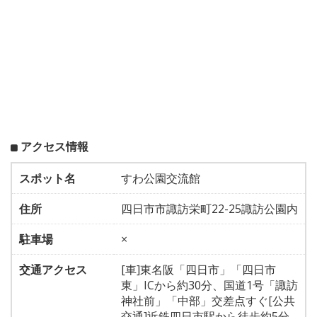
アクセス情報
スポット名
すわ公園交流館
住所
四日市市諏訪栄町22-25諏訪公園内
駐車場
×
交通アクセス
[車]東名阪「四日市」「四日市
東」ICから約30分、国道1号「諏訪
神社前」「中部」交差点すぐ[公共
交通]近鉄四日市駅から徒歩約5分