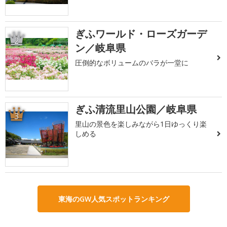
ぎふワールド・ローズガーデ
2
ン／岐阜県
圧倒的なボリュームのバラが一堂に
ぎふ清流里山公園／岐阜県
3
里山の景色を楽しみながら1日ゆっくり楽
しめる
東海のGW人気スポットランキング