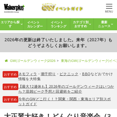
MENU
イベント
イベント
エリアから探
カテゴリ別
最新
カレンダー
ランキング
す
おすすめ
ニュース
2026年の更新は終了いたしました。来年（2027年）も
どうぞよろしくお願いします。
GW(ゴールデンウィーク)2026
東海のGW(ゴールデンウィーク)イ
ネモフィラ
・
潮干狩り
・
ピクニック
・
BBQ
などおでかけ
おすすめ
情報を大特集
【最大12連休も】2026年のゴールデンウィークはいつか
おすすめ
ら？混雑ピーク予想と回避術をご紹介
今年のGWどこ行く！？関東・関西・東海エリア別スポ
おすすめ
ットガイド
大正琴大好き！どんぐり音楽会（3