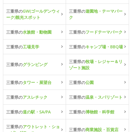
三重県の
GW(ゴールデンウィ
三重県の
遊園地・テーマパー
ーク)観光スポット
ク
三重県の
水族館・動物園
三重県の
フードテーマパーク
三重県の
工場見学
三重県の
キャンプ場・BBQ場
三重県の
牧場・レジャー＆リ
三重県の
グランピング
ゾート施設
三重県の
タワー・展望台
三重県の
公園
三重県の
アスレチック
三重県の
温泉・スパリゾート
三重県の
道の駅・SA/PA
三重県の
博物館・科学館
三重県の
アウトレット・ショ
三重県の
商業施設・百貨店