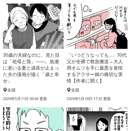
30歳の夫婦なのに、見た目
「いつどうなっても…」70代
は「祖母と孫」――。急激
父が全裸で救急搬送→大人
に老いる妻と成長が止まっ
用オムツを手に最悪を覚悟
た夫の漫画が描く「歳と幸
するアラサー娘の痛切な実
せ」
情【作者に聞く】
全国
全国
2026年5月11日 09:43 更新
2026年5月10日 17:35 更新