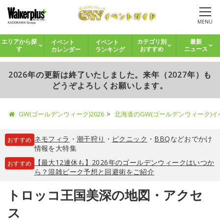
MENU
イベント
イベント
エリアから探
カテゴリ別
最新
カレンダー
ランキング
す
おすすめ
ニュース
2026年の更新は終了いたしました。来年（2027年）も
どうぞよろしくお願いします。
GW(ゴールデンウィーク)2026
北海道のGW(ゴールデンウィーク)
ネモフィラ
・
潮干狩り
・
ピクニック
・
BBQ
などおでかけ
おすすめ
情報を大特集
【最大12連休も】2026年のゴールデンウィークはいつか
おすすめ
ら？混雑ピーク予想と回避術をご紹介
トロッコ王国美深の地図・アクセ
ス