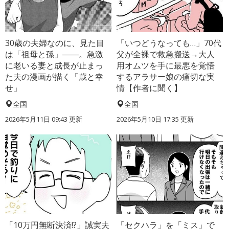
30歳の夫婦なのに、見た目
「いつどうなっても…」70代
は「祖母と孫」――。急激
父が全裸で救急搬送→大人
に老いる妻と成長が止まっ
用オムツを手に最悪を覚悟
た夫の漫画が描く「歳と幸
するアラサー娘の痛切な実
せ」
情【作者に聞く】
全国
全国
2026年5月11日 09:43 更新
2026年5月10日 17:35 更新
「10万円無断決済!?」誠実夫
「セクハラ」を「ミス」で