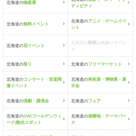
北海道の
物産展
ティビティ
北海道の
アニメ・ゲームイベ
北海道の
無料イベント
ント
北海道の
動物ふれあいイベン
北海道の
花イベント
ト
北海道の
祭り
北海道の
フリーマーケット
北海道の
コンサート・音楽関
北海道の
美術展・博物展・展
連イベント
示会
北海道の
演劇・講演会
北海道の
フェア
北海道の
GW(ゴールデンウィ
北海道の
遊園地・テーマパー
ーク)観光スポット
ク