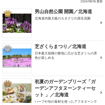
2026/08/06 更新
男山自然公園 開園／北海道
1
北海道内最大級のカタクリの原生花園
芝ざくらまつり／北海道
2
日本最大規模の敷地に広がる芝ざくらの景
色が楽しめる
初夏のガーデンブリーズ「ガ
3
ーデンアフタヌーンティーセ
ット 」／北海道
ハーブや旬の食材を使ったアフタヌーンテ