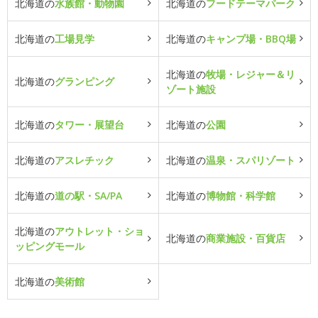
北海道の
水族館・動物園
北海道の
フードテーマパーク
北海道の
工場見学
北海道の
キャンプ場・BBQ場
北海道の
牧場・レジャー＆リ
北海道の
グランピング
ゾート施設
北海道の
タワー・展望台
北海道の
公園
北海道の
アスレチック
北海道の
温泉・スパリゾート
北海道の
道の駅・SA/PA
北海道の
博物館・科学館
北海道の
アウトレット・ショ
北海道の
商業施設・百貨店
ッピングモール
北海道の
美術館