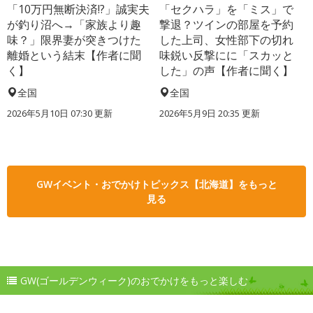
「10万円無断決済!?」誠実夫
「セクハラ」を「ミス」で
が釣り沼へ→「家族より趣
撃退？ツインの部屋を予約
味？」限界妻が突きつけた
した上司、女性部下の切れ
離婚という結末【作者に聞
味鋭い反撃にに「スカッと
く】
した」の声【作者に聞く】
全国
全国
2026年5月10日 07:30 更新
2026年5月9日 20:35 更新
GWイベント・おでかけトピックス【北海道】をもっと
見る
GW(ゴールデンウィーク)のおでかけをもっと楽しむ