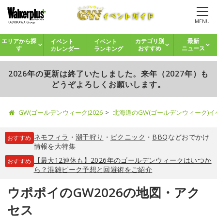
MENU
イベント
イベント
エリアから探
カテゴリ別
最新
カレンダー
ランキング
す
おすすめ
ニュース
2026年の更新は終了いたしました。来年（2027年）も
どうぞよろしくお願いします。
GW(ゴールデンウィーク)2026
北海道のGW(ゴールデンウィーク)
ネモフィラ
・
潮干狩り
・
ピクニック
・
BBQ
などおでかけ
おすすめ
情報を大特集
【最大12連休も】2026年のゴールデンウィークはいつか
おすすめ
ら？混雑ピーク予想と回避術をご紹介
ウポポイのGW2026の地図・アク
セス