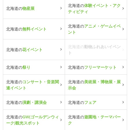
北海道の
体験イベント・アク
北海道の
物産展
ティビティ
北海道の
アニメ・ゲームイベ
北海道の
無料イベント
ント
北海道の
動物ふれあいイベン
北海道の
花イベント
ト
北海道の
祭り
北海道の
フリーマーケット
北海道の
コンサート・音楽関
北海道の
美術展・博物展・展
連イベント
示会
北海道の
演劇・講演会
北海道の
フェア
北海道の
GW(ゴールデンウィ
北海道の
遊園地・テーマパー
ーク)観光スポット
ク