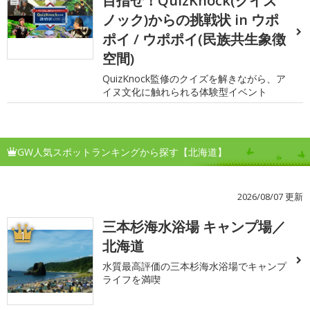
目指せ！QuizKnock(クイズ
ノック)からの挑戦状 in ウポ
ポイ / ウポポイ(民族共生象徴
空間)
QuizKnock監修のクイズを解きながら、ア
イヌ文化に触れられる体験型イベント
GW人気スポットランキングから探す【北海道】
2026/08/07 更新
三本杉海水浴場 キャンプ場／
1
北海道
水質最高評価の三本杉海水浴場でキャンプ
ライフを満喫