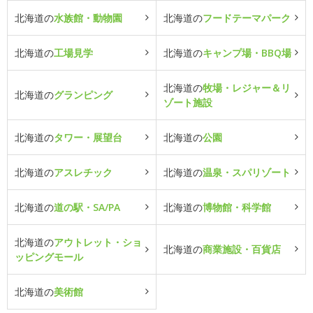
北海道の
水族館・動物園
北海道の
フードテーマパーク
北海道の
工場見学
北海道の
キャンプ場・BBQ場
北海道の
牧場・レジャー＆リ
北海道の
グランピング
ゾート施設
北海道の
タワー・展望台
北海道の
公園
北海道の
アスレチック
北海道の
温泉・スパリゾート
北海道の
道の駅・SA/PA
北海道の
博物館・科学館
北海道の
アウトレット・ショ
北海道の
商業施設・百貨店
ッピングモール
北海道の
美術館