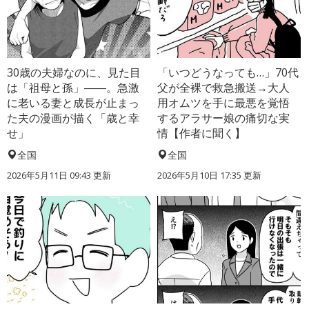
30歳の夫婦なのに、見た目
「いつどうなっても…」70代
は「祖母と孫」――。急激
父が全裸で救急搬送→大人
に老いる妻と成長が止まっ
用オムツを手に最悪を覚悟
た夫の漫画が描く「歳と幸
するアラサー娘の痛切な実
せ」
情【作者に聞く】
全国
全国
2026年5月11日 09:43 更新
2026年5月10日 17:35 更新