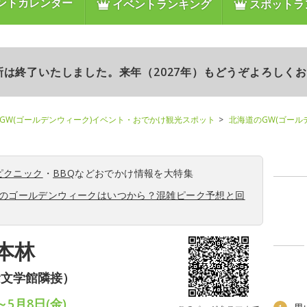
ントカレンダー
イベントランキング
スポットラ
更新は終了いたしました。来年（2027年）もどうぞよろしく
GW(ゴールデンウィーク)イベント・おでかけ観光スポット
北海道のGW(ゴール
ピクニック
・
BBQ
などおでかけ情報を大特集
6年のゴールデンウィークはいつから？混雑ピーク予想と回
本林
念文学館隣接）
～5月8日(金)