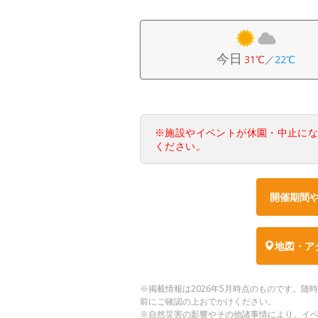
今日
31℃
／
22℃
※施設やイベントが休園・中止に
ください。
開催期間
地図・ア
※掲載情報は2026年5月時点のものです。
前にご確認の上おでかけください。
※自然災害の影響やその他諸事情により、イ