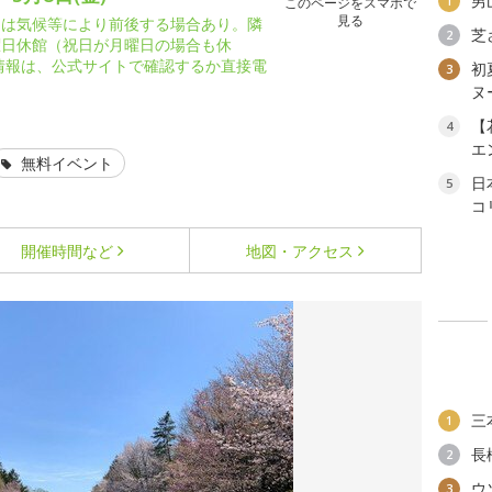
男
1
このページをスマホで
見る
期は気候等により前後する場合あり。隣
芝
2
曜日休館（祝日が月曜日の場合も休
新情報は、公式サイトで確認するか直接電
初
3
ヌ
【
4
エ
無料イベント
日
5
コ
開催時間など
地図・アクセス
三
1
長
2
ウ
3