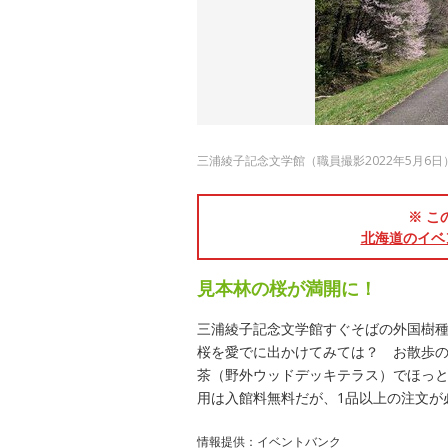
三浦綾子記念文学館（職員撮影2022年5月6日
※ こ
北海道のイベ
見本林の桜が満開に！
三浦綾子記念文学館すぐそばの外国樹
桜を愛でに出かけてみては？ お散歩
茶（野外ウッドデッキテラス）でほっ
用は入館料無料だが、1品以上の注文が
情報提供：イベントバンク