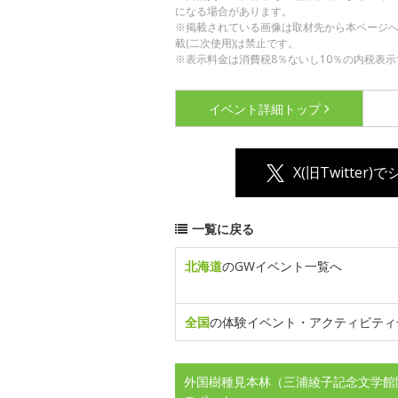
になる場合があります。
※掲載されている画像は取材先から本ページ
載(二次使用)は禁止です。
※表示料金は消費税8％ないし10％の内税表示
イベント詳細
トップ
X(旧Twitter)
一覧に戻る
北海道
のGWイベント一覧へ
全国
の体験イベント・アクティビティ
外国樹種見本林（三浦綾子記念文学館