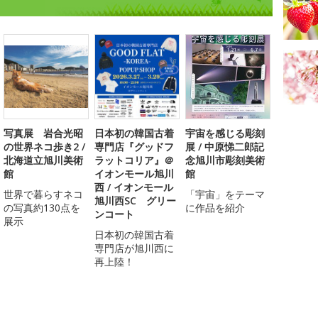
写真展 岩合光昭
日本初の韓国古着
宇宙を感じる彫刻
の世界ネコ歩き2 /
専門店『グッドフ
展 / 中原悌二郎記
北海道立旭川美術
ラットコリア』＠
念旭川市彫刻美術
館
イオンモール旭川
館
西 / イオンモール
世界で暮らすネコ
「宇宙」をテーマ
旭川西SC グリー
の写真約130点を
に作品を紹介
ンコート
展示
日本初の韓国古着
専門店が旭川西に
再上陸！