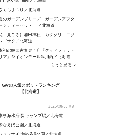
山自然公園 開園／北海道
ざくらまつり／北海道
夏のガーデンブリーズ「ガーデンアフタ
ーンティーセット 」／北海道
花・見ごろ】浦臼神社 カタクリ・エゾ
ンゴサク／北海道
本初の韓国古着専門店『グッドフラット
リア』＠イオンモール旭川西／北海道
もっと見る
GWの人気スポットランキング
【北海道】
2026/08/06 更新
本杉海水浴場 キャンプ場／北海道
橋なえぼ公園／北海道
ソタンナイ砂金採掘公園／北海道