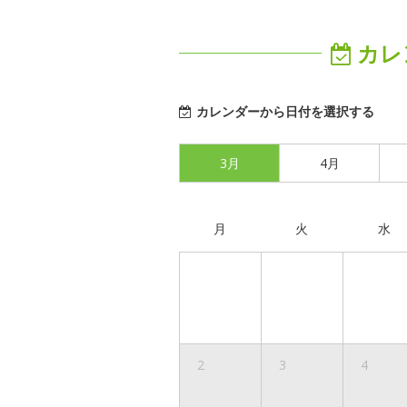
カレ
カレンダーから日付を選択する
3月
4月
月
火
水
2
3
4