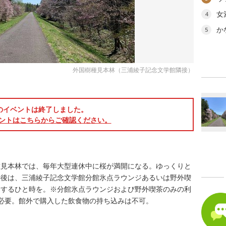
女
4
か
5
外国樹種見本林（三浦綾子記念文学館隣接）
）
のイベントは終了しました。
ントはこちらからご確認ください。
種見本林では、毎年大型連休中に桜が満開になる。ゆっくりと
の後は、三浦綾子記念文学館分館氷点ラウンジあるいは野外喫
とするひと時を。※分館氷点ラウンジおよび野外喫茶のみの利
必要。館外で購入した飲食物の持ち込みは不可。