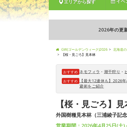
イベ
エリアから探す
2026年の
GW(ゴールデンウィーク)2026
北海道の
【桜・見ごろ】見本林
ネモフィラ
・
潮干狩り
・
おすすめ
【最大12連休も】202
おすすめ
避術をご紹介
【桜・見ごろ】見
外国樹種見本林（三浦綾子記
営業期間：2026年4月25日(土)