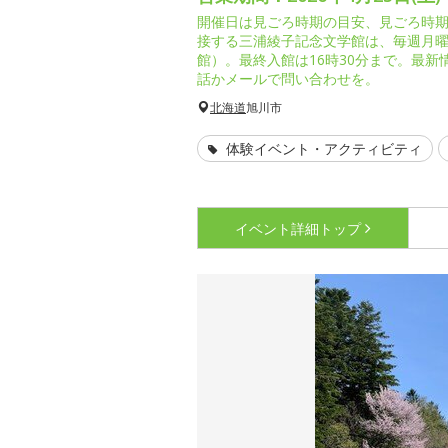
開催日は見ごろ時期の目安、見ごろ時
接する三浦綾子記念文学館は、毎週月
館）。最終入館は16時30分まで。最
話かメールで問い合わせを。
北海道
旭川市
体験イベント・アクティビティ
イベント詳細
トップ