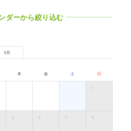
ンダーから絞り込む
5月
木
金
土
日
1
5
6
7
8