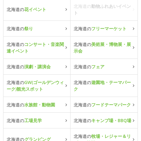
北海道の
動物ふれあいイベン
北海道の
花イベント
ト
北海道の
祭り
北海道の
フリーマーケット
北海道の
コンサート・音楽関
北海道の
美術展・博物展・展
連イベント
示会
北海道の
演劇・講演会
北海道の
フェア
北海道の
GW(ゴールデンウィ
北海道の
遊園地・テーマパー
ーク)観光スポット
ク
北海道の
水族館・動物園
北海道の
フードテーマパーク
北海道の
工場見学
北海道の
キャンプ場・BBQ場
北海道の
牧場・レジャー＆リ
北海道の
グランピング