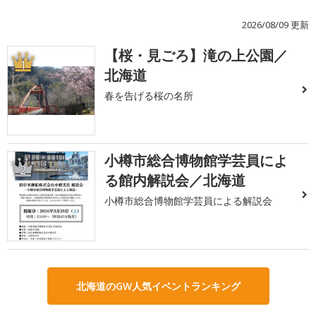
2026/08/09 更新
【桜・見ごろ】滝の上公園／
1
北海道
春を告げる桜の名所
小樽市総合博物館学芸員によ
2
る館内解説会／北海道
小樽市総合博物館学芸員による解説会
北海道のGW人気イベントランキング