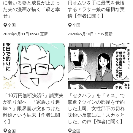
に老いる妻と成長が止まっ
用オムツを手に最悪を覚悟
た夫の漫画が描く「歳と幸
するアラサー娘の痛切な実
せ」
情【作者に聞く】
全国
全国
2026年5月11日 09:43 更新
2026年5月10日 17:35 更新
「10万円無断決済!?」誠実夫
「セクハラ」を「ミス」で
が釣り沼へ→「家族より趣
撃退？ツインの部屋を予約
味？」限界妻が突きつけた
した上司、女性部下の切れ
離婚という結末【作者に聞
味鋭い反撃にに「スカッと
く】
した」の声【作者に聞く】
全国
全国