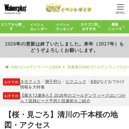
MENU
イベント
イベント
エリアから探
カテゴリ別
最新
カレンダー
ランキング
す
おすすめ
ニュース
2026年の更新は終了いたしました。来年（2027年）も
どうぞよろしくお願いします。
GW(ゴールデンウィーク)2026
北海道のGW(ゴールデンウィーク)
ネモフィラ
・
潮干狩り
・
ピクニック
・
BBQ
などおでかけ
おすすめ
情報を大特集
【最大12連休も】2026年のゴールデンウィークはいつか
おすすめ
ら？混雑ピーク予想と回避術をご紹介
【桜・見ごろ】清川の千本桜の地
図・アクセス