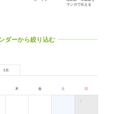
マンガで伝える
ンダーから絞り込む
5月
木
金
土
日
1