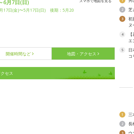
男
1
スマホで地図を見る
～6月7日(日)
芝
月17日(金)〜5月17日(日) 後期：5月20
2
初
3
ヌ
【
4
エ
日
5
開催時間など
地図・アクセス
コ
アクセス
三
1
長
2
ウ
3