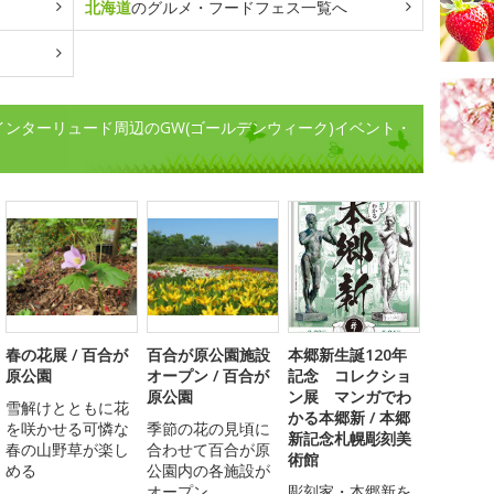
北海道
のグルメ・フードフェス一覧へ
インターリュード周辺のGW(ゴールデンウィーク)イベント・
春の花展 / 百合が
百合が原公園施設
本郷新生誕120年
原公園
オープン / 百合が
記念 コレクショ
原公園
ン展 マンガでわ
雪解けとともに花
かる本郷新 / 本郷
を咲かせる可憐な
季節の花の見頃に
新記念札幌彫刻美
春の山野草が楽し
合わせて百合が原
術館
める
公園内の各施設が
オープン
彫刻家・本郷新を