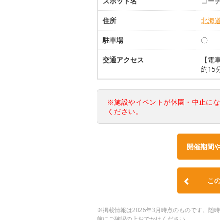
スポット名
コー
住所
北海
駐車場
〇
交通アクセス
【電
約15
※施設やイベントが休園・中止に
ください。
開催期間
こ
※掲載情報は2026年3月時点のものです。
前にご確認の上おでかけください。