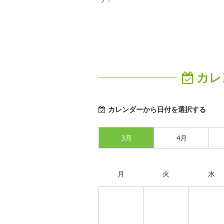
カレ
カレンダーから日付を選択する
3月
4月
月
火
水