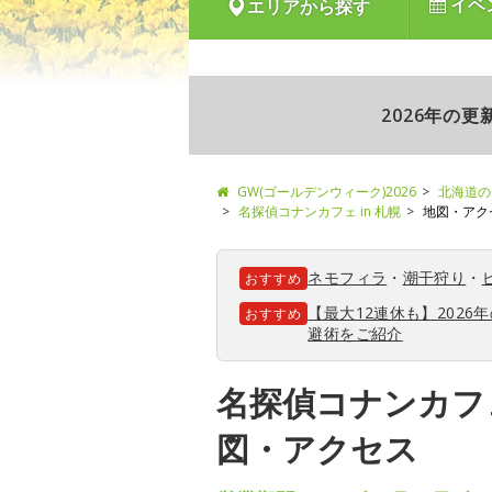
イベ
エリアから探す
2026年の
GW(ゴールデンウィーク)2026
北海道の
名探偵コナンカフェ in 札幌
地図・アク
ネモフィラ
・
潮干狩り
・
おすすめ
【最大12連休も】202
おすすめ
避術をご紹介
名探偵コナンカフェ
図・アクセス