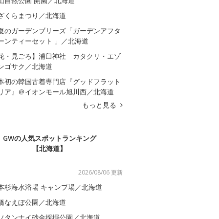
山自然公園 開園／北海道
ざくらまつり／北海道
夏のガーデンブリーズ「ガーデンアフタ
ーンティーセット 」／北海道
花・見ごろ】浦臼神社 カタクリ・エゾ
ンゴサク／北海道
本初の韓国古着専門店『グッドフラット
リア』＠イオンモール旭川西／北海道
もっと見る
GWの人気スポットランキング
【北海道】
2026/08/06 更新
本杉海水浴場 キャンプ場／北海道
橋なえぼ公園／北海道
ソタンナイ砂金採掘公園／北海道