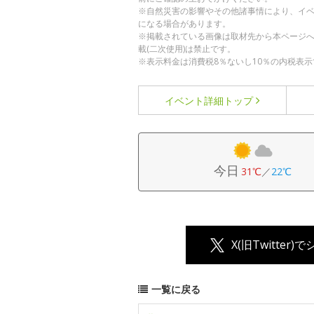
※自然災害の影響やその他諸事情により、イ
になる場合があります。
※掲載されている画像は取材先から本ページ
載(二次使用)は禁止です。
※表示料金は消費税8％ないし10％の内税表示
イベント詳細
トップ
今日
31℃
／
22℃
X(旧Twitter)
一覧に戻る