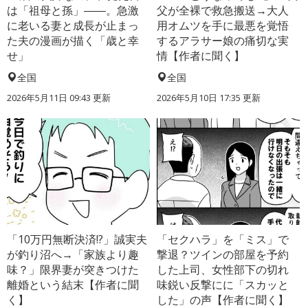
は「祖母と孫」――。急激
父が全裸で救急搬送→大人
に老いる妻と成長が止まっ
用オムツを手に最悪を覚悟
た夫の漫画が描く「歳と幸
するアラサー娘の痛切な実
せ」
情【作者に聞く】
全国
全国
2026年5月11日 09:43 更新
2026年5月10日 17:35 更新
「10万円無断決済!?」誠実夫
「セクハラ」を「ミス」で
が釣り沼へ→「家族より趣
撃退？ツインの部屋を予約
味？」限界妻が突きつけた
した上司、女性部下の切れ
離婚という結末【作者に聞
味鋭い反撃にに「スカッと
く】
した」の声【作者に聞く】