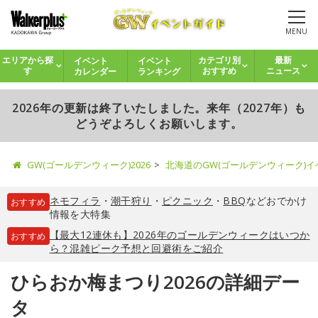
MENU
イベント
イベント
エリアから探
カテゴリ別
最新
カレンダー
ランキング
す
おすすめ
ニュース
2026年の更新は終了いたしました。来年（2027年）も
どうぞよろしくお願いします。
GW(ゴールデンウィーク)2026
北海道のGW(ゴールデンウィーク)
ネモフィラ
・
潮干狩り
・
ピクニック
・
BBQ
などおでかけ
おすすめ
情報を大特集
【最大12連休も】2026年のゴールデンウィークはいつか
おすすめ
ら？混雑ピーク予想と回避術をご紹介
ひらおか梅まつり2026の詳細デー
タ