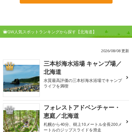
GW人気スポットランキングから探す【北海道】
2026/08/08 更新
三本杉海水浴場 キャンプ場／
1
北海道
水質最高評価の三本杉海水浴場でキャンプ
ライフを満喫
フォレストアドベンチャー・
2
恵庭／北海道
札幌から40分、樹上10メートル全長200メ
ートルのジップスライドを滑走