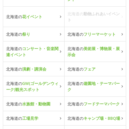
北海道の
動物ふれあいイベン
北海道の
花イベント
ト
北海道の
祭り
北海道の
フリーマーケット
北海道の
コンサート・音楽関
北海道の
美術展・博物展・展
連イベント
示会
北海道の
演劇・講演会
北海道の
フェア
北海道の
GW(ゴールデンウィ
北海道の
遊園地・テーマパー
ーク)観光スポット
ク
北海道の
水族館・動物園
北海道の
フードテーマパーク
北海道の
工場見学
北海道の
キャンプ場・BBQ場