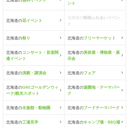
ント
北海道の
動物ふれあいイベン
北海道の
花イベント
ト
北海道の
祭り
北海道の
フリーマーケット
北海道の
コンサート・音楽関
北海道の
美術展・博物展・展
連イベント
示会
北海道の
演劇・講演会
北海道の
フェア
北海道の
GW(ゴールデンウィ
北海道の
遊園地・テーマパー
ーク)観光スポット
ク
北海道の
水族館・動物園
北海道の
フードテーマパーク
北海道の
工場見学
北海道の
キャンプ場・BBQ場