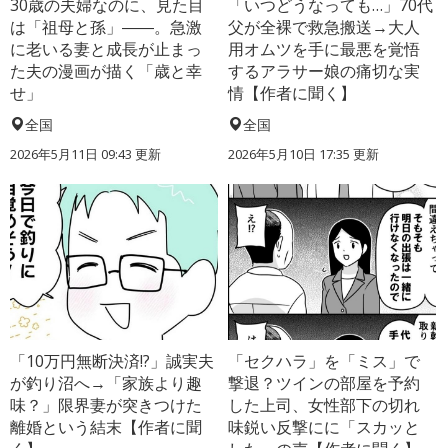
30歳の夫婦なのに、見た目
「いつどうなっても…」70代
は「祖母と孫」――。急激
父が全裸で救急搬送→大人
に老いる妻と成長が止まっ
用オムツを手に最悪を覚悟
た夫の漫画が描く「歳と幸
するアラサー娘の痛切な実
せ」
情【作者に聞く】
全国
全国
2026年5月11日 09:43 更新
2026年5月10日 17:35 更新
「10万円無断決済!?」誠実夫
「セクハラ」を「ミス」で
が釣り沼へ→「家族より趣
撃退？ツインの部屋を予約
味？」限界妻が突きつけた
した上司、女性部下の切れ
離婚という結末【作者に聞
味鋭い反撃にに「スカッと