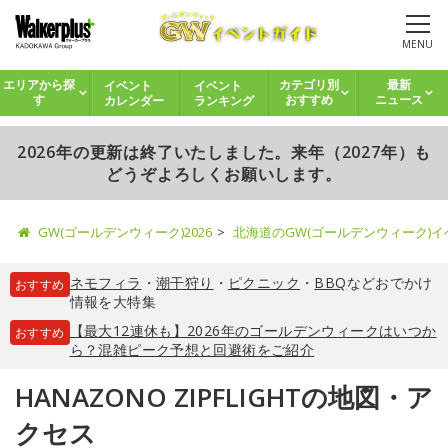
MENU
イベント
イベント
エリアから探
カテゴリ別
最新
カレンダー
ランキング
す
おすすめ
ニュース
2026年の更新は終了いたしました。来年（2027年）も
どうぞよろしくお願いします。
GW(ゴールデンウィーク)2026
北海道のGW(ゴールデンウィーク)
ネモフィラ
・
潮干狩り
・
ピクニック
・
BBQ
などおでかけ
おすすめ
情報を大特集
【最大12連休も】2026年のゴールデンウィークはいつか
おすすめ
ら？混雑ピーク予想と回避術をご紹介
HANAZONO ZIPFLIGHTの地図・ア
クセス