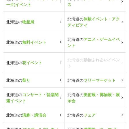
ーク)イベント
ス
北海道の
体験イベント・アク
北海道の
物産展
ティビティ
北海道の
アニメ・ゲームイベ
北海道の
無料イベント
ント
北海道の
動物ふれあいイベン
北海道の
花イベント
ト
北海道の
祭り
北海道の
フリーマーケット
北海道の
コンサート・音楽関
北海道の
美術展・博物展・展
連イベント
示会
北海道の
演劇・講演会
北海道の
フェア