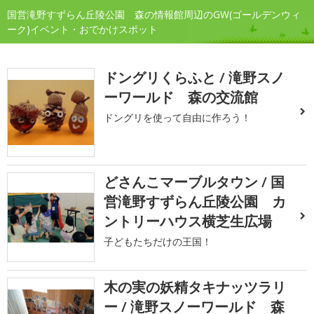
国営滝野すずらん丘陵公園 森の情報館周辺のGW(ゴールデンウィ
ーク)イベント・おでかけスポット
ドングリくらふと / 滝野スノ
ーワールド 森の交流館
ドングリを使って自由に作ろう！
どさんこマーブルタウン / 国
営滝野すずらん丘陵公園 カ
ントリーハウス横芝生広場
子どもたちだけの王国！
木の実の妖精タキナッツラリ
ー / 滝野スノーワールド 森