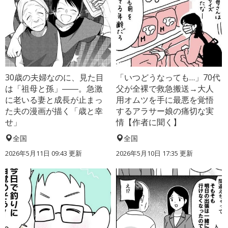
30歳の夫婦なのに、見た目
「いつどうなっても…」70代
は「祖母と孫」――。急激
父が全裸で救急搬送→大人
に老いる妻と成長が止まっ
用オムツを手に最悪を覚悟
た夫の漫画が描く「歳と幸
するアラサー娘の痛切な実
せ」
情【作者に聞く】
全国
全国
2026年5月11日 09:43 更新
2026年5月10日 17:35 更新