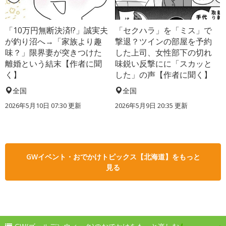
「10万円無断決済!?」誠実夫
「セクハラ」を「ミス」で
が釣り沼へ→「家族より趣
撃退？ツインの部屋を予約
味？」限界妻が突きつけた
した上司、女性部下の切れ
離婚という結末【作者に聞
味鋭い反撃にに「スカッと
く】
した」の声【作者に聞く】
全国
全国
2026年5月10日 07:30 更新
2026年5月9日 20:35 更新
GWイベント・おでかけトピックス【北海道】をもっと
見る