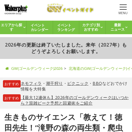
MENU
イベント
イベント
エリアから探
カテゴリ別
最新
カレンダー
ランキング
す
おすすめ
ニュース
2026年の更新は終了いたしました。来年（2027年）も
どうぞよろしくお願いします。
GW(ゴールデンウィーク)2026
北海道のGW(ゴールデンウィーク)
ネモフィラ
・
潮干狩り
・
ピクニック
・
BBQ
などおでかけ
おすすめ
情報を大特集
【最大12連休も】2026年のゴールデンウィークはいつか
おすすめ
ら？混雑ピーク予想と回避術をご紹介
生きものサイエンス「教えて！徳
田先生！“滝野の森の両生類・爬虫