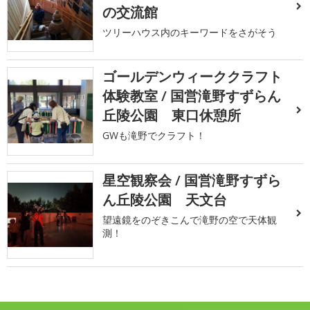
の交流館
ツリーハウス内のキーワードをさがそう
ゴールデンウィーククラフト
体験教室 / 国営滝野すずらん
丘陵公園 東口休憩所
GWも滝野でクラフト！
星空観察会 / 国営滝野すずら
ん丘陵公園 天文台
望遠鏡をのぞきこんで滝野の空で天体観
測！