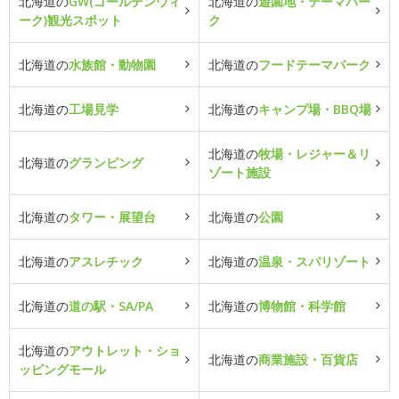
北海道の
GW(ゴールデンウィ
北海道の
遊園地・テーマパー
ーク)観光スポット
ク
北海道の
水族館・動物園
北海道の
フードテーマパーク
北海道の
工場見学
北海道の
キャンプ場・BBQ場
北海道の
牧場・レジャー＆リ
北海道の
グランピング
ゾート施設
北海道の
タワー・展望台
北海道の
公園
北海道の
アスレチック
北海道の
温泉・スパリゾート
北海道の
道の駅・SA/PA
北海道の
博物館・科学館
北海道の
アウトレット・ショ
北海道の
商業施設・百貨店
ッピングモール