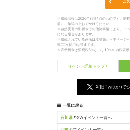
こ
※掲載情報は2026年3月時点のものです。
前にご確認の上おでかけください。
※自然災害の影響やその他諸事情により、イ
になる場合があります。
※掲載されている画像は取材先から本ページ
載(二次使用)は禁止です。
※表示料金は消費税8％ないし10％の内税表示
イベント詳細
トップ
X(旧Twitter)
一覧に戻る
石川県
のGWイベント一覧へ
北陸
の花イベント一覧へ