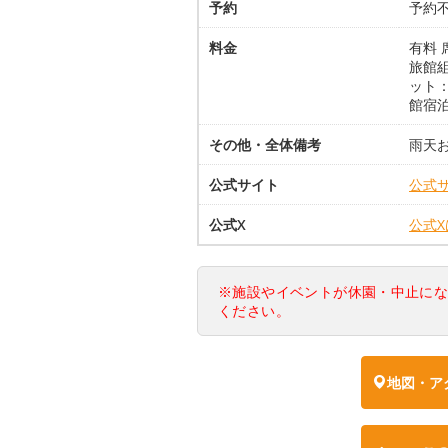
予約
予約
料金
有料 
旅館組
ット：
館宿泊
その他・全体備考
雨天
公式サイト
公式
公式X
公式
※施設やイベントが休園・中止に
ください。
地図・ア