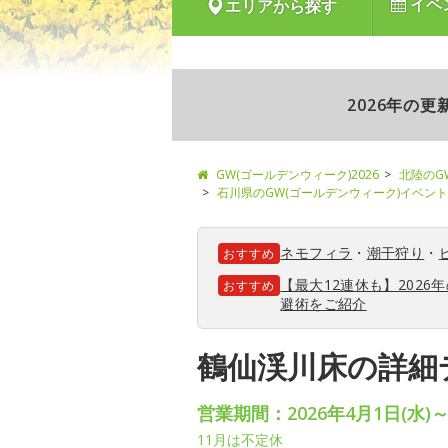
イベ
エリアから探す
2026年の
GW(ゴールデンウィーク)2026
北陸のG
石川県のGW(ゴールデンウィーク)イベント
ネモフィラ
・
潮干狩り
・
おすすめ
【最大12連休も】202
おすすめ
避術をご紹介
鶴仙渓川床の詳細
営業期間：2026年4月1日(水)～
11月は不定休