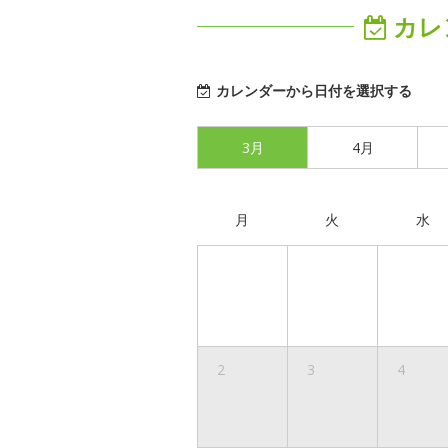
カレ
カレンダーから日付を選択する
3月
4月
月
火
水
2
3
4