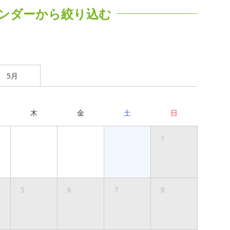
ンダーから絞り込む
5月
木
金
土
日
1
5
6
7
8