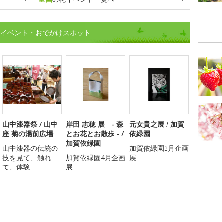
)イベント・おでかけスポット
山中漆器祭 / 山中
岸田 志穂 展 - 森
元女貴之展 / 加賀
座 菊の湯前広場
とお花とお散歩 - /
依緑園
加賀依緑園
山中漆器の伝統の
加賀依緑園3月企画
技を見て、触れ
加賀依緑園4月企画
展
て、体験
展